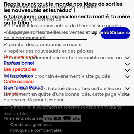
Reçois avant tout le monde nos idées de sorties,
⭐ Pourquoi consulter la page Visite guidée ?
les nouveautés et les réduc' !
A toi de jouer pour impressionner ta moitié, ta mère
Parce qu’elle te permet de :
ou ta tribu !
✔ découvrir les sorties autour du thème Visite guidée
✔ t’appuyer sur les meilleures ventes et les meilleurs avis
Adresse email pour la newsletter
de la communauté
✔ profiter des promotions en cours
✔ repérer des nouveautés et des pépites
Une question ?
✔ trouver rapidement une sortie disponible ce soir ou
Professionnel
demain
Les spectacles
✨Les pépites
🎟️ Trouve ton prochain événement Visite guidée
Carte cadeau
Que faire à Paris ?
Que tu sois curieux, habitué des sorties culturelles ou
Les villes
simplement en quête d’une bonne idée, cette page Visite
guidée est là pour t’inspirer.
👉 Parcours la sélection et réserve l’événement qui te
ressemble.
Paiements sécurisés
Conditions générales
Politique de confidentialité