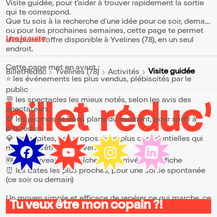
Visite guidée, pour t’aider à trouver rapidement la sortie
qui te correspond.
Que tu sois à la recherche d’une idée pour ce soir, demain
ou pour les prochaines semaines, cette page te permet
Lire la suite
d’explorer l’offre disponible à Yvelines (78), en un seul
endroit.
Cette page met en avant :
Visite guidée
BilletReduc
Yvelines (78)
Activités
⭐ les événements les plus vendus, plébiscités par le
public
💬 les spectacles les mieux notés, selon les avis des
spectateurs
💸 les promos et bons plans du moment, pour sortir à
prix réduit
💎 les pépites, ces propositions plus confidentielles qui
méritent d’être découvertes
🆕 les nouveautés, fraîchement arrivées à l’affiche
⏰ les dates les plus proches, pour une sortie spontanée
(ce soir ou demain)
Un moyen simple et efficace de repérer ce qui marche, ce
Tu veux être mon copain ?!
qui plaît et ce qui vaut vraiment le coup.