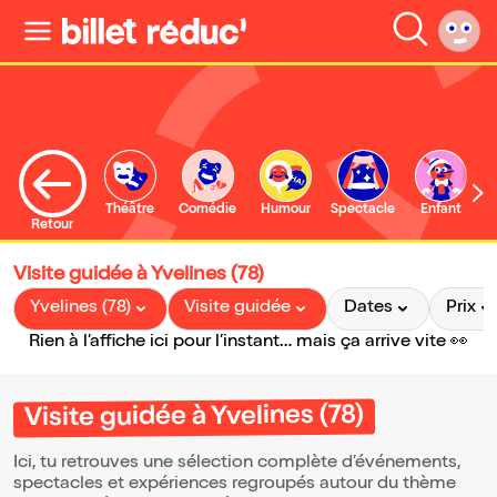
Théâtre
Comédie
Humour
Spectacle
Enfant
Retour
Visite guidée à Yvelines (78)
Yvelines (78)
Visite guidée
Dates
Prix
Rien à l’affiche ici pour l’instant… mais ça arrive vite 👀
Visite guidée à Yvelines (78)
Ici, tu retrouves une sélection complète d’événements,
spectacles et expériences regroupés autour du thème