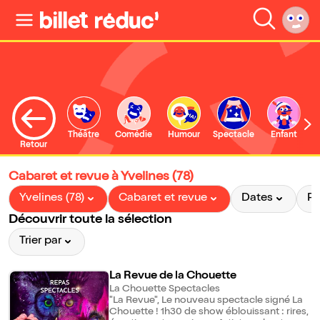
Théâtre
Comédie
Humour
Spectacle
Enfant
Retour
Cabaret et revue à Yvelines (78)
Yvelines (78)
Cabaret et revue
Dates
Pr
Découvrir toute la sélection
Trier par
La Revue de la Chouette
La Chouette Spectacles
"La Revue", Le nouveau spectacle signé La
Chouette ! 1h30 de show éblouissant : rires,