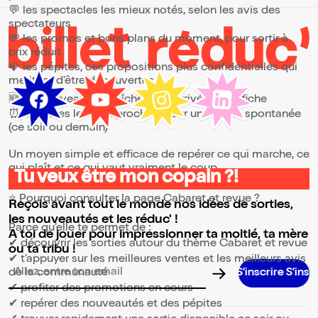
Côtes de Gascogne IGP (1 verre) Eau
💬 les spectacles les mieux notés, selon les avis des
minérale et pétillante à volonté Option :
spectateurs
végétarien possible (par téléphone au
moins 2 jours avant)
💸 les promos et bons plans du moment, pour sortir à
prix réduit
💎 les pépites, ces propositions plus confidentielles qui
méritent d’être découvertes
🆕 les nouveautés, fraîchement arrivées à l’affiche
⏰ les dates les plus proches, pour une sortie spontanée
(ce soir ou demain)
Un moyen simple et efficace de repérer ce qui marche, ce
qui plaît et ce qui vaut vraiment le coup.
Tu veux être mon copain ?!
⭐ Pourquoi consulter la page Cabaret et revue ?
Reçois avant tout le monde nos idées de sorties,
les nouveautés et les réduc' !
Parce qu’elle te permet de :
A toi de jouer pour impressionner ta moitié, ta mère
✔ découvrir les sorties autour du thème Cabaret et revue
ou ta tribu !
✔ t’appuyer sur les meilleures ventes et les meilleurs avis
de la communauté
Adresse email pour la newsletter
✔ profiter des promotions en cours
✔ repérer des nouveautés et des pépites