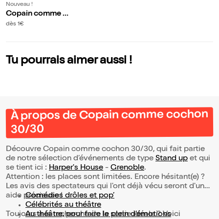
Nouveau !
Copain comme c
ochon 30/30
dès 1€
Tu pourrais aimer aussi !
À propos de Copain comme cochon
30/30
Découvre Copain comme cochon 30/30, qui fait partie
de notre sélection d’événements de type
Stand up
et qui
se tient ici :
Harper's House
-
Grenoble
.
Attention : les places sont limitées. Encore hésitant(e) ?
Les avis des spectateurs qui l'ont déjà vécu seront d'une
aide précieuse !
Comédies drôles et pop’
Célébrités au théâtre
Toujours à la recherche de la sortie idéale ? Voici
Au théâtre, pour faire le plein d’émotions