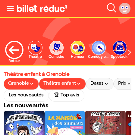
Théâtre
Comédie
Humour
Comedy club
Spectacle
Retour
Théâtre enfant à Grenoble
Grenoble
Théâtre enfant
Dates
Prix
Les nouveautés
🏆 Top avis
Les nouveautés