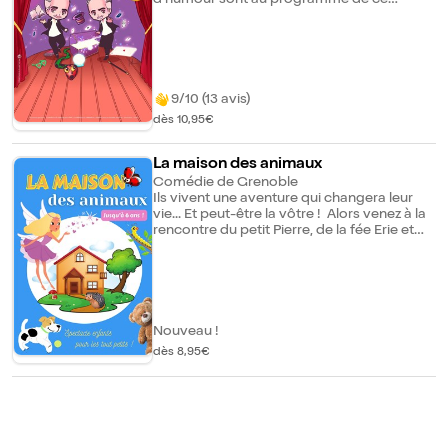
spectacle qui enchantera les petits et
bluffera les plus grands.
9/10 (13 avis)
dès 10,95€
La maison des animaux
Comédie de Grenoble
Ils vivent une aventure qui changera leur
vie... Et peut-être la vôtre ! Alors venez à la
rencontre du petit Pierre, de la fée Erie et
vivez avec eux une drôle d'aventure ! "La
maison des animaux" est un spectacle qui
mêle conte et marionnettes. Idéal pour les
"tout petits" et pour les "tout grands" qui
ont gardé leur âme d'enfant !
Nouveau !
dès 8,95€