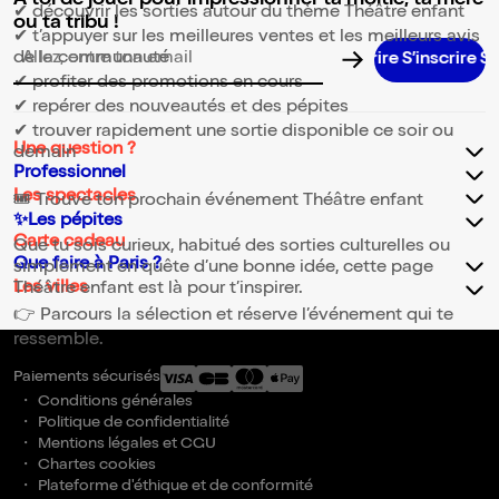
✔ découvrir les sorties autour du thème Théâtre enfant
ou ta tribu !
✔ t’appuyer sur les meilleures ventes et les meilleurs avis
de la communauté
S’inscrire S’inscrire S’inscrire S’inscrire S’inscrire 
Adresse email pour la newsletter
✔ profiter des promotions en cours
✔ repérer des nouveautés et des pépites
✔ trouver rapidement une sortie disponible ce soir ou
Une question ?
demain
Professionnel
Les spectacles
🎟️ Trouve ton prochain événement Théâtre enfant
✨Les pépites
Carte cadeau
Que tu sois curieux, habitué des sorties culturelles ou
Que faire à Paris ?
simplement en quête d’une bonne idée, cette page
Les villes
Théâtre enfant est là pour t’inspirer.
👉 Parcours la sélection et réserve l’événement qui te
ressemble.
Paiements sécurisés
Conditions générales
Politique de confidentialité
Mentions légales et CGU
Chartes cookies
Plateforme d'éthique et de conformité