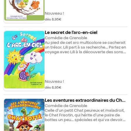
Nouveau !
dès 8,95€
Le secret de l'arc-en-ciel
Comédie de Grenoble
Au pied de cet arc multicolore se cacherait
un trésor. Lili part à sa recherche... Partez en
voyage avec Lili à la découverte des sons
et des des couleurs.
Nouveau !
dès 8,95€
Les aventures extraordinaires du Chat
Botté
Comédie de Grenoble
Celle d'un petit Chat peureux et maladroit,
le Chat Frisotin, qui hérite d'une paire de
bottes un peu... spéciales et qui va devoir
sauver le royaume de Pacotille du terrible
dragon Xarsaroth. Il sera accompagné par