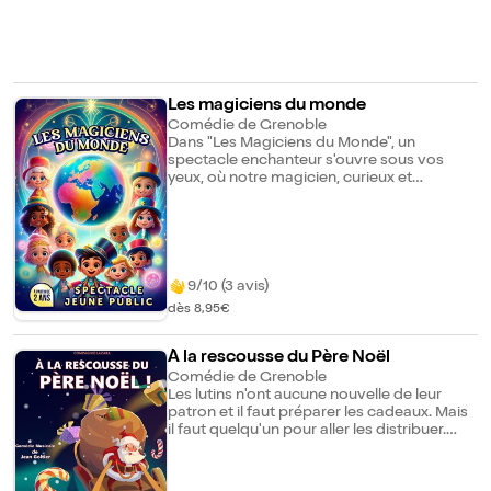
Les magiciens du monde
Comédie de Grenoble
Dans "Les Magiciens du Monde", un
spectacle enchanteur s'ouvre sous vos
yeux, où notre magicien, curieux et
audacieux, fait une découverte
extraordinaire : d'autres magiciens aux
talents uniques. Inspiré par ces rencontres,
il crée un spectacle fascinant pour partager
ces merveilles avec vous. Chaque numéro
dévoile un nouvel aspect de la magie,
9/10 (3 avis)
mêlant illusion, mystère et émerveillement,
dès 8,95€
sans jamais quitter la scène. Préparez-vous
à être éblouis et emportés dans un monde
où tout devient possible.
À la rescousse du Père Noël
Comédie de Grenoble
Les lutins n'ont aucune nouvelle de leur
patron et il faut préparer les cadeaux. Mais
il faut quelqu'un pour aller les distribuer.
Noël ne serait pas vraiment Noël sans le
Père Noël. Alors le lutin Elfie est désigné
pour aller le sauver, et avant la veillée de