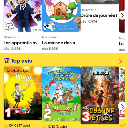
Nouveau !
Drôle de journée !
dès 10,95€
Nouveau !
Nouveau !
Nouve
Les apprentis ma
La maison des ani
La f
giciens
maux
dès 10,95€
dès 8,95€
ue d
dès 8
🏆 Top avis
1
2
3
10
10/10 (37 avis)
10/10 (3 avis)