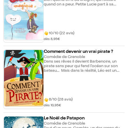
quand on a peur. Petite Lucie part à sa
recherche. Un voyage en musique et en
tendresse au pays des sensations.
10/10 (22 avis)
dès 8,95€
Comment devenir un vrai pirate ?
Comédie de Grenoble
Dans ses rêves il devient Barbenoire, un
pirate sans peur qui fend l'océan sur son
bateau... Mais dans la réalité, Léo est un
petit garçon citadin qui n'a jamais vu la mer
et qui peine déjà à nager dans une piscine.
Pourtant, un jour, alors qu'il se promène
dans une bibliothèque il tombe sur un petit
livre au titre évocateur... "Comment devenir
un vrai pirate". Il le prend chez lui et une fois
8/10 (28 avis)
dans sa chambre, il décide de l'ouvrir... Mais
dès 10,95€
ce livre n'est pas un simple manuel. Il va
entrainer Léo dans une folle aventure
maritime...
Le Noël de Patapon
Comédie de Grenoble