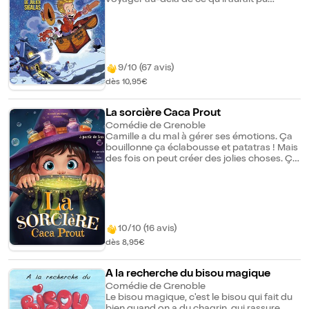
imaginer et va apprendre l'essentiel. Il en
gardera un souvenir... Son plus beau
cadeau de noël. Des personnages
loufoques, des situations rocambolesques,
un zeste d'aventure et beaucoup de
tendresse.... Tous ces éléments sont réunis
9/10 (67 avis)
dans cette histoire qui fleure bon la magie
dès 10,95€
de Noël.
La sorcière Caca Prout
Comédie de Grenoble
Camille a du mal à gérer ses émotions. Ça
bouillonne ça éclabousse et patatras ! Mais
des fois on peut créer des jolies choses. Ça
tombe bien, aujourd'hui c'est l'anniversaire
de maman. Et si on lui préparait une
surprise ? Venez souffler les bougies avec
nous ! De la magie, des chansons, des
marionnettes, de l'humour... et une petite
sorcière pas comme les autres. Pour les
10/10 (16 avis)
petits comme pour les grands !
dès 8,95€
A la recherche du bisou magique
Comédie de Grenoble
Le bisou magique, c'est le bisou qui fait du
bien quand on a du chagrin, qui rassure