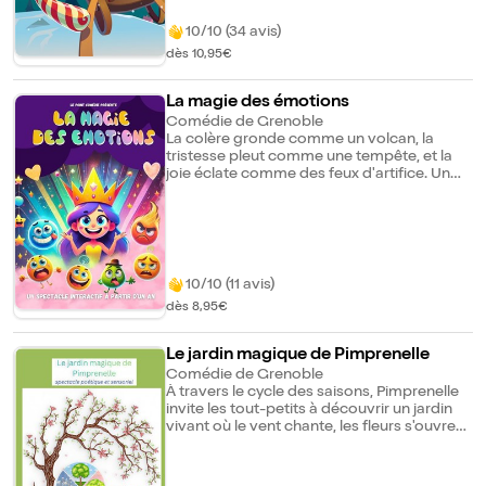
Noël. Suivez le lutin Elfie dans ces aventures
trépidantes pour sauver le Père Noël et
10/10 (34 avis)
sauver la fête de Noël !
dès 10,95€
La magie des émotions
Comédie de Grenoble
La colère gronde comme un volcan, la
tristesse pleut comme une tempête, et la
joie éclate comme des feux d'artifice. Un
jour, elle décide que tout cela doit changer.
Elle se lance dans une aventure intérieure
où elle rencontre chaque émotion, leur
parle, et découvre pourquoi elles sont là.
Une pièce tendre et poétique qui aide à
comprendre que nos émotions, qu'elles
10/10 (11 avis)
soient douces ou tumultueuses, sont des
dès 8,95€
alliées précieuses pour mieux se connaître.
Le jardin magique de Pimprenelle
Comédie de Grenoble
À travers le cycle des saisons, Pimprenelle
invite les tout-petits à découvrir un jardin
vivant où le vent chante, les fleurs s'ouvrent
et la nature se transforme. Une immersion
douce et sensible qui éveille les cinq sens et
l'émerveillement face au vivant.