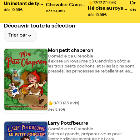
10/10 (51 avis)
L'av
Un instant de type
Chevalier Gaspar
Héloïse au royau
e du
magie
dès 1
dès 10,95€
d, l'aventure fanta
dès 10,95€
me des bêtises
kmu
dès 10,95€
stique
Découvrir toute la sélection
Trier par
Mon petit chaperon
Comédie de Grenoble
Il existe un royaume où Cendrillon côtoie
les trois petits cochons, et si les lapins sont
pressés, les princesses se rebellent et les
fées sont espiègles. Il parait même que le
grand méchant loup, serait gentil comme
tout. Partez en voyage tout doux avec
notre petit chaperon et une galerie de
personnages célèbres ou polissons qui
revisitent contes et comptines à leur façon.
9/10 (35 avis)
dès 8,95€
Larry Potd'beurre
Comédie de Grenoble
Petits et grands, préparez-vous pour
l'extraordinaire aventure de Larry