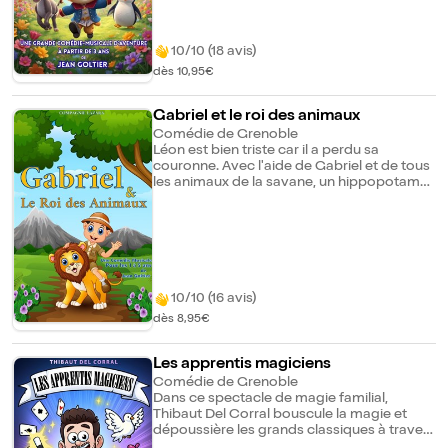
des personnages tous plus amusants les
uns que les autres, comme un âne farceur,
des fantômes joueurs et des fées qui
10/10 (18 avis)
viendront l'aider dans son aventure. Une
dès 10,95€
comédie musicale tendre et pleine de
rebondissements, d'humour et de
chansons qui enchanteront les petits
Gabriel et le roi des animaux
comme les grands !
Comédie de Grenoble
Léon est bien triste car il a perdu sa
couronne. Avec l'aide de Gabriel et de tous
les animaux de la savane, un hippopotame
amusant, un zèbre farceur, une autruche
malicieuse, un ouistiti rigolo et un
paresseux amical, Léon va essayer de
retrouver sa couronne. Petits et grands,
prenez part à l'aventure musicale de
Gabriel et Léon, le petit lionceau !
10/10 (16 avis)
dès 8,95€
Les apprentis magiciens
Comédie de Grenoble
Dans ce spectacle de magie familial,
Thibaut Del Corral bouscule la magie et
dépoussière les grands classiques à travers
une approche poétique, théâtrale et