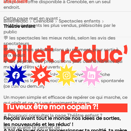
Lire la suite
d’explorer l’offre disponible à Grenoble, en un seul
endroit.
Cette page met en avant :
BilletReduc
Grenoble
Spectacles enfants
⭐ les événements les plus vendus, plébiscités par le
Théâtre enfant
public
💬 les spectacles les mieux notés, selon les avis des
spectateurs
💸 les promos et bons plans du moment, pour sortir à
prix réduit
💎 les pépites, ces propositions plus confidentielles qui
méritent d’être découvertes
🆕 les nouveautés, fraîchement arrivées à l’affiche
⏰ les dates les plus proches, pour une sortie spontanée
(ce soir ou demain)
Un moyen simple et efficace de repérer ce qui marche, ce
qui plaît et ce qui vaut vraiment le coup.
Tu veux être mon copain ?!
⭐ Pourquoi consulter la page Théâtre enfant ?
Reçois avant tout le monde nos idées de sorties,
les nouveautés et les réduc' !
Parce qu’elle te permet de :
A toi de jouer pour impressionner ta moitié, ta mère