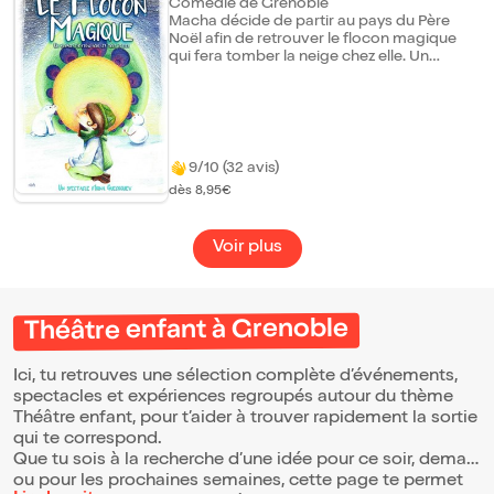
Comédie de Grenoble
guider. Ne vous en faites pas ! Louane est
Macha décide de partir au pays du Père
là... Les astuces... Elle vous les transmettra
Noël afin de retrouver le flocon magique
pour vous sentir vous-même en affinant
qui fera tomber la neige chez elle. Un
votre propre personnalité et votre état
voyage entre sourires, chanson et féerie.
d'esprit.
9/10 (32 avis)
dès 8,95€
Voir plus
Théâtre enfant à Grenoble
Ici, tu retrouves une sélection complète d’événements,
spectacles et expériences regroupés autour du thème
Théâtre enfant, pour t’aider à trouver rapidement la sortie
qui te correspond.
Que tu sois à la recherche d’une idée pour ce soir, demain
ou pour les prochaines semaines, cette page te permet