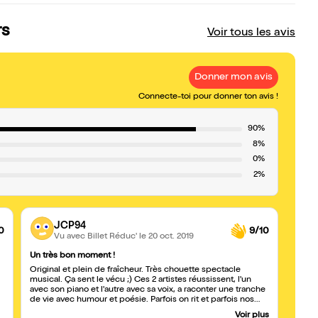
rs
Voir tous les avis
Donner mon avis
Connecte-toi pour donner ton avis !
90%
8%
0%
2%
JCP94
0
9/10
Vu avec Billet Réduc'
le 20 oct. 2019
Un très bon moment !
Super
Original et plein de fraîcheur. Très chouette spectacle
N'hés
musical. Ça sent le vécu ;) Ces 2 artistes réussissent, l'un
sont 
avec son piano et l'autre avec sa voix, a raconter une tranche
vivan
de vie avec humour et poésie. Parfois on rit et parfois nos
yeux se voilent, l'émotion est au rendez-vous. Bravo. Je
Voir plus