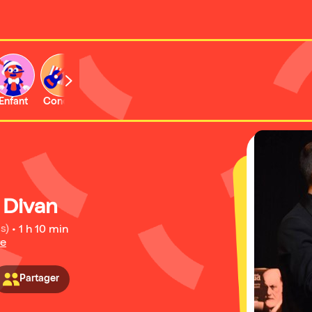
Enfant
Concert
Activité
 Divan
s)
•
1 h 10 min
re
Partager