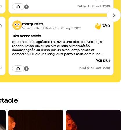
recommande
19
Publié
le 22 oct. 2019
marguerite
0
7/10
Vu avec Billet Réduc'
le 29 sept. 2019
Très bonne soirée
Drôle
Spectacle très agréable.La Diva a une très jolie voix et j'ai
Excell
reconnu avec plaisir les airs qu'elle a interprétés,
Belle 
accompagnée au piano par un excellent pianiste et
comédien. Quelques longueurs parfois mais ce fut une
bonne soirée au final. Marguerite
Voir plus
19
Publié
le 2 oct. 2019
ctacle