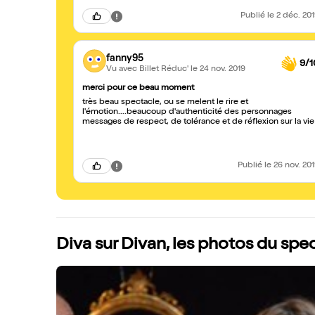
Publié
le 2 déc. 20
fanny95
9/1
Vu avec Billet Réduc'
le 24 nov. 2019
merci pour ce beau moment
très beau spectacle, ou se melent le rire et
l'émotion....beaucoup d'authenticité des personnages
messages de respect, de tolérance et de réflexion sur la vie
Publié
le 26 nov. 20
Diva sur Divan, les photos du spe