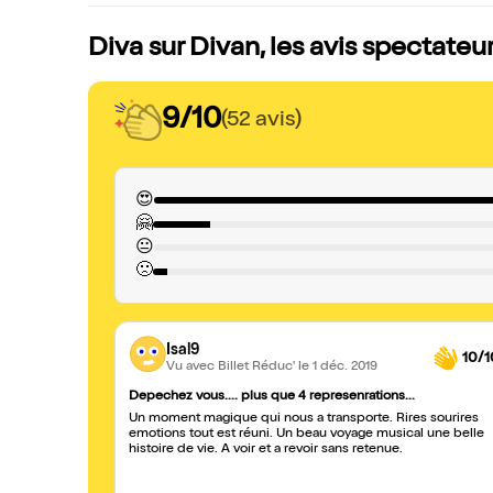
Diva sur Divan, les avis spectateu
9/10
(52 avis)
😍
🤗
😐
🙁
Isal9
10/1
Vu avec Billet Réduc'
le 1 déc. 2019
Depechez vous.... plus que 4 represenrations...
Un moment magique qui nous a transporte. Rires sourires
emotions tout est réuni. Un beau voyage musical une belle
histoire de vie. A voir et a revoir sans retenue.