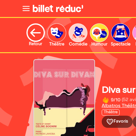
Retour
Théâtre
Comédie
Humour
Spectacle
Diva sur
9/10
(52 avi
Albatros Théât
Théâtre
Favoris