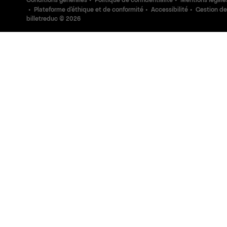
Conditions générales
Politique de confidentialité
Mentions légale
Plateforme d'éthique et de conformité
Accessibilité
Gestion de
billetreduc ©
2026