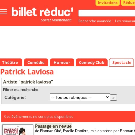
Invitations
Réduc
Bouton
menu
Sortez Maintenant!
principale
Recherche avancée
|
Les nouvea
Théâtre
Comédie
Humour
Comedy Club
Spectacle
Patrick Laviosa
Artiste "patrick laviosa"
Filtrer ma recherche
Catégorie:
Ces évènements ne sont plus disponibles
Passage en revue
de Flannan Obé, Estelle Danière, mis en scène par Flannan