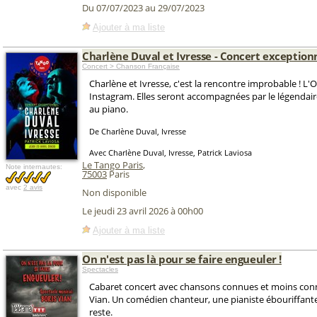
Du 07/07/2023 au 29/07/2023
Ajouter à ma liste
Charlène Duval et Ivresse - Concert exception
Concert > Chanson Française
Charlène et Ivresse, c'est la rencontre improbable ! L'
Instagram. Elles seront accompagnées par le légendair
au piano.
De Charlène Duval, Ivresse
Avec Charlène Duval, Ivresse, Patrick Laviosa
Le Tango Paris
,
Note internautes:
75003
Paris
avec
2 avis
Non disponible
Le jeudi 23 avril 2026 à 00h00
Ajouter à ma liste
On n'est pas là pour se faire engueuler !
Spectacles
Cabaret concert avec chansons connues et moins con
Vian. Un comédien chanteur, une pianiste ébouriffante, 
reste.