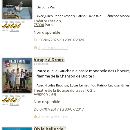
De Boris Vian
Avec Julien Renon (chant), Patrick Laviosa ou Clémence Monni
Théâtre Essaion
,
Note internautes:
75004
Paris
avec
38 avis
Non disponible
Du 08/01/2025 au 29/01/2026
Ajouter à ma liste
Virage à Droite
Spectacles
Parce que la Gauche n'a pas la monopole des Choeurs, 
flamme de la Chanson de Droite !
Avec Nicolas Bacchus, Lucas Lemauff ou Patrick Laviosa, Gilles
Théâtre de la Bourse du travail CGT
,
Avignon
(
84
)
Note internautes:
Non disponible
avec
43 avis
Du 07/07/2017 au 30/07/2017
Ajouter à ma liste
Oh la belle vie !