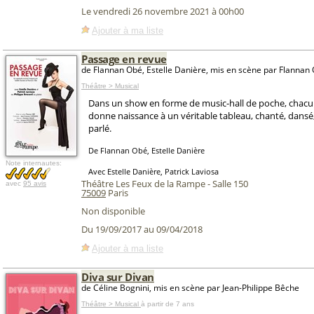
Le vendredi 26 novembre 2021 à 00h00
Ajouter à ma liste
Passage en revue
de Flannan Obé, Estelle Danière, mis en scène par Flannan
Théâtre > Musical
Dans un show en forme de music-hall de poche, chac
donne naissance à un véritable tableau, chanté, dansé
parlé.
De Flannan Obé, Estelle Danière
Note internautes:
Avec Estelle Danière, Patrick Laviosa
Théâtre Les Feux de la Rampe - Salle 150
avec
95 avis
75009
Paris
Non disponible
Du 19/09/2017 au 09/04/2018
Ajouter à ma liste
Diva sur Divan
de Céline Bognini, mis en scène par Jean-Philippe Bêche
Théâtre > Musical
à partir de 7 ans