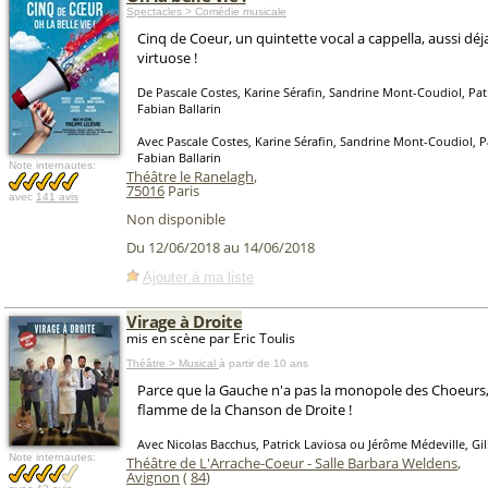
Spectacles > Comédie musicale
Cinq de Coeur, un quintette vocal a cappella, aussi dé
virtuose !
De Pascale Costes, Karine Sérafin, Sandrine Mont-Coudiol, Patr
Fabian Ballarin
Avec Pascale Costes, Karine Sérafin, Sandrine Mont-Coudiol, Pa
Fabian Ballarin
Note internautes:
Théâtre le Ranelagh
,
75016
Paris
avec
141 avis
Non disponible
Du 12/06/2018 au 14/06/2018
Ajouter à ma liste
Virage à Droite
mis en scène par Eric Toulis
Théâtre > Musical
à partir de 10 ans
Parce que la Gauche n'a pas la monopole des Choeurs, 
flamme de la Chanson de Droite !
Avec Nicolas Bacchus, Patrick Laviosa ou Jérôme Médeville, Gil
Note internautes:
Théâtre de L'Arrache-Coeur - Salle Barbara Weldens
,
Avignon
(
84
)