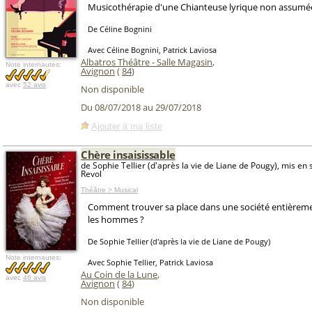
Musicothérapie d'une Chianteuse lyrique non assumé
De Céline Bognini
Avec Céline Bognini, Patrick Laviosa
Albatros Théâtre - Salle Magasin
,
Note internautes:
Avignon
(
84
)
avec
52 avis
Non disponible
Du 08/07/2018 au 29/07/2018
Ajouter à ma liste
Chère insaisissable
de Sophie Tellier (d'après la vie de Liane de Pougy), mis en
Revol
Théâtre > Musical
Comment trouver sa place dans une société entièreme
les hommes ?
De Sophie Tellier (d'après la vie de Liane de Pougy)
Note internautes:
Avec Sophie Tellier, Patrick Laviosa
Au Coin de la Lune
,
avec
46 avis
Avignon
(
84
)
Non disponible