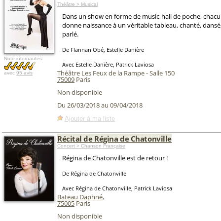
Théâtre > Musical
Dans un show en forme de music-hall de poche, chac
donne naissance à un véritable tableau, chanté, dansé
parlé.
De Flannan Obé, Estelle Danière
Note internautes:
Avec Estelle Danière, Patrick Laviosa
Théâtre Les Feux de la Rampe - Salle 150
avec
95 avis
75009
Paris
Non disponible
Du 26/03/2018 au 09/04/2018
Ajouter à ma liste
Récital de Régina de Chatonville
Concert > Chanson Française
Régina de Chatonville est de retour !
De Régina de Chatonville
Avec Régina de Chatonville, Patrick Laviosa
Bateau Daphné
,
75005
Paris
Non disponible