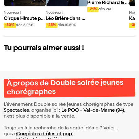
Pierre Richard & S
wingin'affair 4 tet
-21%
dès 24€
Nouveau !
Nouveau !
Nouve
Cirque Hirsute pr
Léo Brière dans Se
Kame
ésente Aux étoiles
cret
: Co
-30%
dès 8,95€
-25%
dès 19,50€
-30
ure 
fran
Tu pourrais aimer aussi !
À propos de Double soirée jeunes
chorégraphes
L’événement Double soirée jeunes chorégraphes de type
Spectacles
, organisé ici :
Le POC
-
Val-de-Marne (94)
,
n'est plus disponible à la vente.
Toujours à la recherche de la sortie idéale ? Voici
quelques pistes :
Comédies drôles et pop’