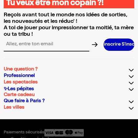
Tu veux être mon copain ?!
Reçois avant tout le monde nos idées de sorties,
les nouveautés et les réduc' !
A toi de jouer pour impressionner ta moitié, ta mère
ou ta tribu !
S’inscrire S’inscrire S’inscri
Adresse email pour la newsletter
Une question ?
Professionnel
Les spectacles
✨Les pépites
Carte cadeau
Que faire à Paris ?
Les villes
Paiements sécurisés