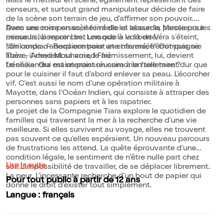
Mais le metteur en scène, également représentant des
censeurs, et surtout grand manipulateur décide de faire
de la scène son terrain de jeu, d'affirmer son pouvoir.
Avec ses comparses, il feint de lui laisser la parole pour
Dans une mise en scène irréelle et absurde, Messieurs les
mieux la lui reprendre. Lorsque la voix de Véra s'éteint,
censeurs, bonsoir ! est une ode à la liberté.
son corps d'abord contraint et enfermé, frémit puis se
"Shikandra – Requiem pour une traversée" Compagnie
libère, il devient sa voix, le frémissement, lui, devient
Tiara - Amed Mouhamed Faiz
frénésie. Qui maintenant réussira à la faire taire ?
Le shikandra est un poisson comorien tellement dur que
pour le cuisiner il faut d'abord enlever sa peau. L'écorcher
vif. C'est aussi le nom d'une opération militaire à
Mayotte, dans l'Océan Indien, qui consiste à attraper des
personnes sans papiers et à les rapatrier.
Le projet de la Compagnie Tiara explore le quotidien de
familles qui traversent la mer à la recherche d'une vie
meilleure. Si elles survivent au voyage, elles ne trouvent
pas souvent ce qu'elles espéraient. Un nouveau parcours
de frustrations les attend. La quête éprouvante d'une
condition légale, le sentiment de n'être nulle part chez
Lire la suite
soi. L'impossibilité de travailler, de se déplacer librement.
La peur. L'incessante recherche d'un bout de papier qui
Pour tout public à partir de 12 ans
donne le droit d'exister tout simplement.
Langue : français