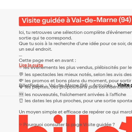
Visite guidée à Val-de-Marne (94)
Ici, tu retrouves une sélection complète d’événemen
sortie qui te correspond.
Que tu sois à la recherche d’une idée pour ce soir, 
un seul endroit.
Cette page met en avant :
Lire la suite
⭐ les événements les plus vendus, plébiscités par l
💬 les spectacles les mieux notés, selon les avis de
💸 les promos et bons plans du moment, pour sortir 
Visite
BilletReduc
Val-de-Marne (94)
Activités
💎 les pépites, ces propositions plus confidentielle
🆕 les nouveautés, fraîchement arrivées à l’affiche
⏰ les dates les plus proches, pour une sortie spont
Un moyen simple et efficace de repérer ce qui marche
⭐ Pourquoi consulter la page Visite guidée ?