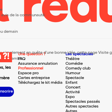
ée
urs avis de la communauté
 ou demain
 ou simplement en quête d’une bonne idée, cette page Visite gu
Une question ?
Les spectacles
 ?!
te ressemble.
FAQ
Théâtre
Assurance annulation
Comédie
s, les
Professionnel
Comedy club
Espace pro
Humour
 mère
Cartes entreprise
Spectacle
Téléchargez le kit média
Enfant
Concert
S’inscrire S’inscrire S’inscrire S’inscrire S’inscrire S’inscrire S’inscrire S’inscrire S’inscrire S’inscrire S’inscrire S’inscrire
Activité
Expo
Spectacles passés
Autres spectacles
Autres