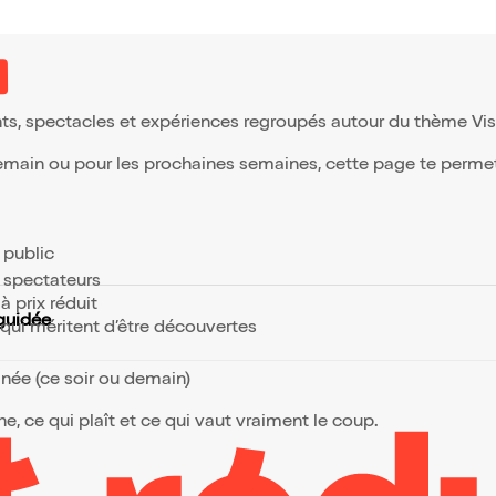
ts, spectacles et expériences regroupés autour du thème Visit
demain ou pour les prochaines semaines, cette page te permet 
e public
s spectateurs
à prix réduit
 guidée
s qui méritent d’être découvertes
anée (ce soir ou demain)
, ce qui plaît et ce qui vaut vraiment le coup.