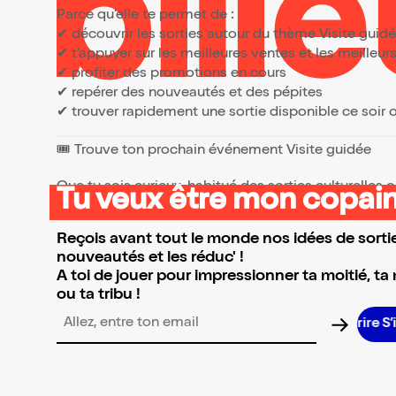
Parce qu’elle te permet de :
✔ découvrir les sorties autour du thème Visite guid
✔ t’appuyer sur les meilleures ventes et les meille
✔ profiter des promotions en cours
✔ repérer des nouveautés et des pépites
✔ trouver rapidement une sortie disponible ce soir
🎟️ Trouve ton prochain événement Visite guidée
Que tu sois curieux, habitué des sorties culturelles
Tu veux être mon copain
👉 Parcours la sélection et réserve l’événement qui 
Reçois avant tout le monde nos idées de sortie
nouveautés et les réduc' !
A toi de jouer pour impressionner ta moitié, ta
ou ta tribu !
Adresse email pour la newsletter