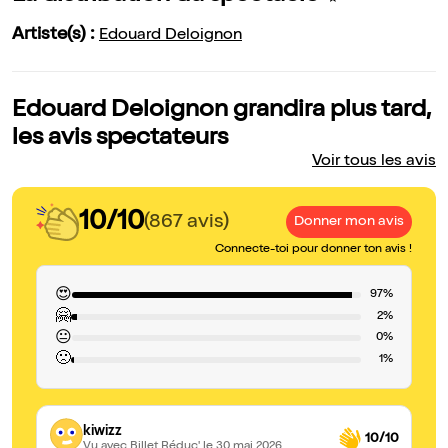
Artiste(s) :
Edouard Deloignon
Edouard Deloignon grandira plus tard,
les avis spectateurs
Voir tous les avis
10/10
(867 avis)
Donner mon avis
Connecte-toi pour donner ton avis !
😍
97%
🤗
2%
😐
0%
🙁
1%
kiwizz
10/10
Vu avec Billet Réduc'
le 30 mai 2026