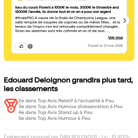
Issu du cours Florent a 1000€ le mois, 3000€ le trimestre and
Ex
12000€ l'année, ils donne tout et on en a pour son argent
Ed
#finalePSG A cause de la finale de Champoins League, une
pu
salle remplie de couples de copines ou de mères filles... et la
et
teneur de l'impro s'en est retrouvée complètement changée...
d'
Sinon les sketches sont très rythmés et on rit de tout...
Un
sexualité, handicap, consanguinité, religion... Vraiment très
ce
Voir plus
drôle et enfin un stand up un peu original ! De plus il fait des
acrobaties avec son ventre ! Vraiment a conseiller.
Publié
le 31 mai 2026
Edouard Deloignon grandira plus tard,
les classements
2e dans Top Avis Relatif à l’actualité à Pau
3e dans Top Avis Humour d’observation à Pau
4e dans Top Avis Stand up à Pau
5e dans Top Avis Humour à Pau
Événement proposé par DAN BOLENDER - Lic : PLATES-