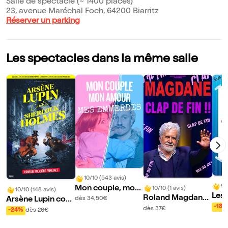
Salle de spectacle (~ 1400 places)
23, avenue Maréchal Foch, 64200 Biarritz
Réserver un parking
Les spectacles dans la même salle
10/10 (543 avis)
9/
Mon couple, mon
10/10 (1 avis)
10/10 (148 avis)
Les 
amour, mes emme
Roland Magdane
Arsène Lupin cont
dès 34,50€
oujo
-18%
rdes
dans Clap de fin !
re Sherlock Holm
dès 37€
-24%
dès 26€
hom
es
ais 