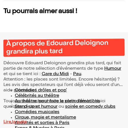
Tu pourrais aimer aussi !
À propos de Edouard Deloignon
grandira plus tard
Découvre Edouard Deloignon grandira plus tard, qui fait
partie de notre sélection d’événements de type
Humour
et qui se tient ici :
Gare du Midi
-
Pau
.
Attention : les places sont limitées. Encore hésitant(e) ?
Les avis des spectateurs qui l'ont déjà vécu seront d'une
aide précieuse !
Comédies drôles et pop’
Célébrités au théâtre
Toujours à la recherche de la sortie idéale ? Voici
Au théâtre, pour faire le plein d’émotions
quelques pistes :
Stand-up et humour
ou
soirée en comedy clubs
Comédies musicales
Cirque, magie et mentalisme
Lire la suite
Activités et sorties à Paris