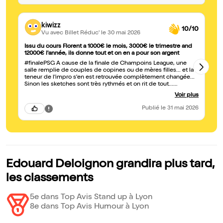
kiwizz
10/10
Vu avec Billet Réduc'
le 30 mai 2026
Issu du cours Florent a 1000€ le mois, 3000€ le trimestre and
Ex
12000€ l'année, ils donne tout et on en a pour son argent
Ed
#finalePSG A cause de la finale de Champoins League, une
pu
salle remplie de couples de copines ou de mères filles... et la
et
teneur de l'impro s'en est retrouvée complètement changée...
d'
Sinon les sketches sont très rythmés et on rit de tout...
Un
sexualité, handicap, consanguinité, religion... Vraiment très
ce
Voir plus
drôle et enfin un stand up un peu original ! De plus il fait des
acrobaties avec son ventre ! Vraiment a conseiller.
Publié
le 31 mai 2026
Edouard Deloignon grandira plus tard,
les classements
5e dans Top Avis Stand up à Lyon
8e dans Top Avis Humour à Lyon