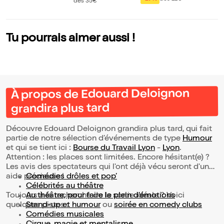
n vraies !
dès 35€
d
hommes n'ont jam
ais tort
Tu pourrais aimer aussi !
À propos de Edouard Deloignon
grandira plus tard
Découvre Edouard Deloignon grandira plus tard, qui fait
partie de notre sélection d’événements de type
Humour
et qui se tient ici :
Bourse du Travail Lyon
-
Lyon
.
Attention : les places sont limitées. Encore hésitant(e) ?
Les avis des spectateurs qui l'ont déjà vécu seront d'une
aide précieuse !
Comédies drôles et pop’
Célébrités au théâtre
Toujours à la recherche de la sortie idéale ? Voici
Au théâtre, pour faire le plein d’émotions
quelques pistes :
Stand-up et humour
ou
soirée en comedy clubs
Comédies musicales