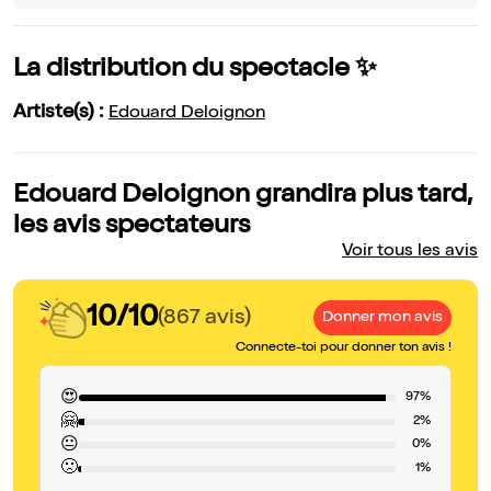
La distribution du spectacle ✨
Artiste(s) :
Edouard Deloignon
Edouard Deloignon grandira plus tard,
les avis spectateurs
Voir tous les avis
10/10
(867 avis)
Donner mon avis
Connecte-toi pour donner ton avis !
😍
97%
🤗
2%
😐
0%
🙁
1%