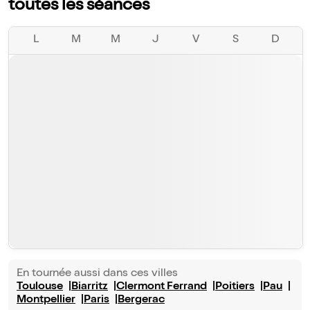
toutes les séances
L
M
M
J
V
S
D
En tournée aussi dans ces villes
Toulouse
Biarritz
Clermont Ferrand
Poitiers
Pau
Montpellier
Paris
Bergerac