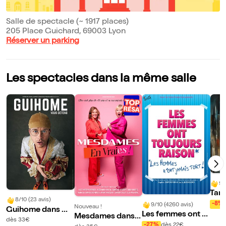
Salle de spectacle (~ 1917 places)
205 Place Guichard, 69003 Lyon
Réserver un parking
Les spectacles dans la même salle
9/
Tan
8/10 (23 avis)
dan
-8%
9/10 (4260 avis)
Nouveau !
Guihome dans Gu
osti
Les femmes ont t
Mesdames dans E
ihome vous déten
dès 33€
oujours raison, les
-27%
dès 22€