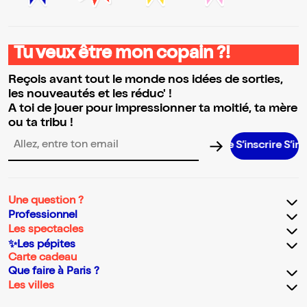
Tu veux être mon copain ?!
Reçois avant tout le monde nos idées de sorties,
les nouveautés et les réduc' !
A toi de jouer pour impressionner ta moitié, ta mère
ou ta tribu !
S’inscrire S’inscrire S’
Adresse email pour la newsletter
Une question ?
Professionnel
Les spectacles
✨Les pépites
Carte cadeau
Que faire à Paris ?
Les villes