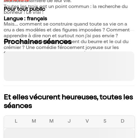
Lire la suite
moment charnière de leur vie.
Toutes les trois ont un point commun : la recherche du
Pour tout public
bonheur ! Le vrai !
Langue : français
Mais... comment se construire quand toute sa vie on a
cru a des modèles et des figures imposées ? Comment
apprendre à dire non et surtout non j'ai pas envie ?
Prochaines séances
Comment avoir le beurre, l'argent du beurre et le cul du
crémier ? Une comédie férocement joyeuse sur les
femmes, le bonheur, l'amour, l'amitié... Mais surtout pas
sur les contes de fées !
Et elles vécurent heureuses, toutes les
séances
L
M
M
J
V
S
D