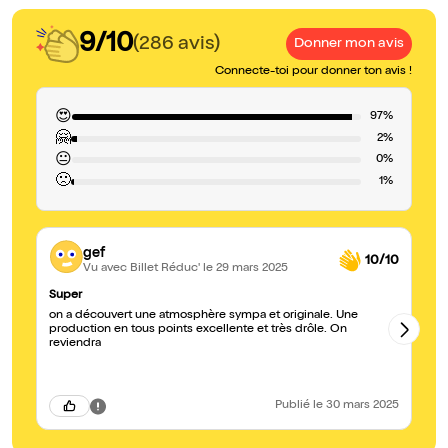
9/10
(286 avis)
Donner mon avis
Connecte-toi pour donner ton avis !
😍
97%
🤗
2%
😐
0%
🙁
1%
gef
10/10
Vu avec Billet Réduc'
le 29 mars 2025
Super
Gé
on a découvert une atmosphère sympa et originale. Une
On
production en tous points excellente et très drôle. On
ac
reviendra
re
Publié
le 30 mars 2025