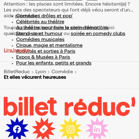
Attention : les places sont limitées. Encore hésitant(e) ?
Les avis des spectateurs qui l'ont déjà vécu seront d'une
aide précieuse !
Comédies drôles et pop’
Célébrités au théâtre
Toujours à la recherche de la sortie idéale ? Voici
Au théâtre, pour faire le plein d’émotions
quelques pistes :
Stand-up et humour
ou
soirée en comedy clubs
Comédies musicales
Cirque, magie et mentalisme
Lire la suite
Activités et sorties à Paris
Expos & Musées à Paris
Pour les enfants, petits et grands
BilletReduc
Lyon
Comédie
Et elles vécurent heureuses