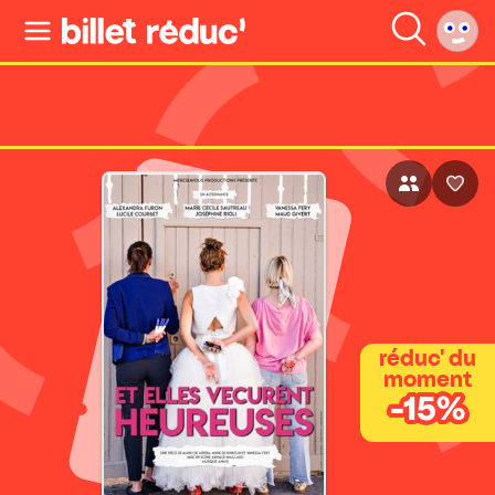
réduc' du
moment
-15%