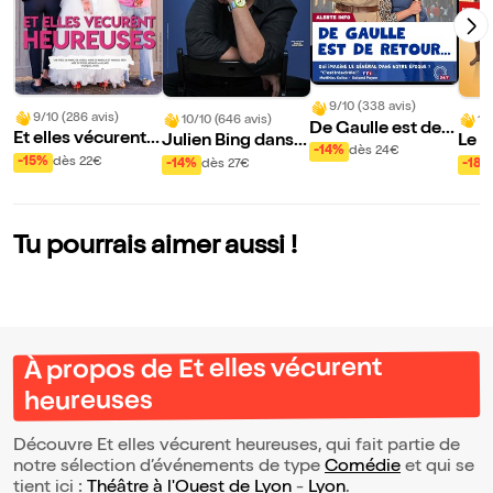
9/10 (338 avis)
9/10 (286 avis)
10/10 (646 avis)
10
De Gaulle est de r
Et elles vécurent h
Julien Bing dans T
Le G
etour
-14%
dès 24€
eureuses
oute la vérité, rien
-15%
dès 22€
-14%
dès 27€
-18%
que la vérité ou pr
esque
Tu pourrais aimer aussi !
À propos de Et elles vécurent
heureuses
Découvre Et elles vécurent heureuses, qui fait partie de
notre sélection d’événements de type
Comédie
et qui se
tient ici :
Théâtre à l'Ouest de Lyon
-
Lyon
.