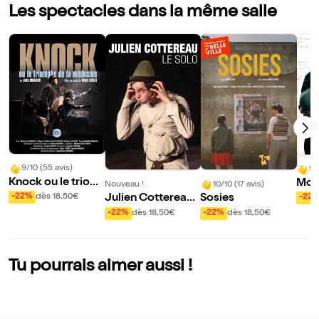
Les spectacles dans la même salle
9/10 (55 avis)
9/
Knock ou le triom
Mon
Nouveau !
10/10 (17 avis)
phe de la médecin
ène 
-22%
dès 18,50€
Julien Cottereau
Sosies
-22
e
dans le Solo
-22%
dès 18,50€
-22%
dès 18,50€
Tu pourrais aimer aussi !