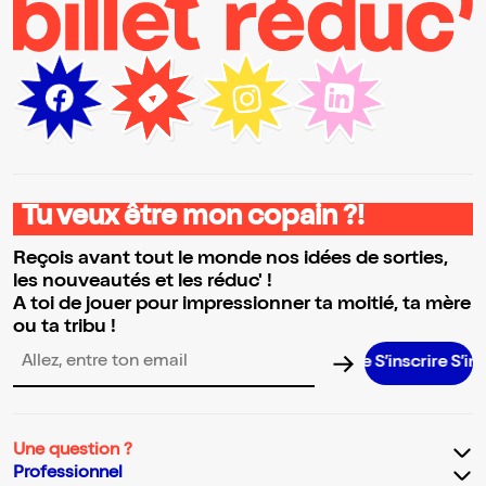
Tu veux être mon copain ?!
Reçois avant tout le monde nos idées de sorties,
les nouveautés et les réduc' !
A toi de jouer pour impressionner ta moitié, ta mère
ou ta tribu !
S’inscrire S’inscrire S’
Adresse email pour la newsletter
Une question ?
Professionnel