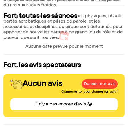
dialogues corporels sont poussés à leurs limites, passe
du rire aux sueurs froides.
Fort, toutes les séances
Le spectacle entremêle performances physiques, chants,
portés acrobatiques et prises de parole, et les
accessoires et disciplines du cirque sont détournés pour
apporter de nouvelles cartes à ce grand jeu de rôle et de
pouvoir que sont nos vies.
Aucune date prévue pour le moment
Fort, les avis spectateurs
Aucun avis
Donner mon avis
Connecte-toi pour donner ton avis !
Il n'y a pas encore d'avis 😭