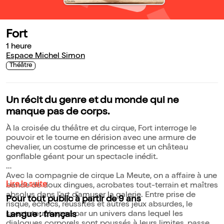
Fort
1 heure
Espace Michel Simon
Théâtre
Un récit du genre et du monde qui ne
manque pas de corps.
À la croisée du théâtre et du cirque, Fort interroge le
pouvoir et le tourne en dérision avec une armure de
chevalier, un costume de princesse et un château
gonflable géant pour un spectacle inédit.
Avec la compagnie de cirque La Meute, on a affaire à une
Lire la suite
bande de doux dingues, acrobates tout-terrain et maîtres
absolus dans l'art d'amuser la galerie. Entre prise de
Pour tout public à partir de 9 ans
risque, échecs, réussites et autres jeux absurdes, le
spectateur, happé par un univers dans lequel les
Langue : français