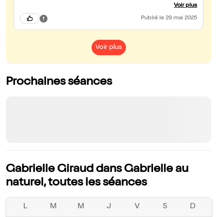
chance de te voir et il y en aura encore beaucoup d'autres. 😍😍😍
Voir plus
Publié
le 29 mai 2025
Voir plus
Prochaines séances
Gabrielle Giraud dans Gabrielle au
naturel, toutes les séances
L
M
M
J
V
S
D