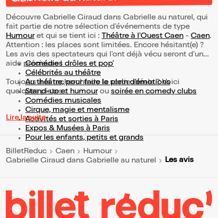
Découvre Gabrielle Giraud dans Gabrielle au naturel, qui
fait partie de notre sélection d’événements de type
Humour
et qui se tient ici :
Théâtre à l'Ouest Caen
-
Caen
.
Attention : les places sont limitées. Encore hésitant(e) ?
Les avis des spectateurs qui l'ont déjà vécu seront d'une
aide précieuse !
Comédies drôles et pop’
Célébrités au théâtre
Toujours à la recherche de la sortie idéale ? Voici
Au théâtre, pour faire le plein d’émotions
quelques pistes :
Stand-up et humour
ou
soirée en comedy clubs
Comédies musicales
Cirque, magie et mentalisme
Lire la suite
Activités et sorties à Paris
Expos & Musées à Paris
Pour les enfants, petits et grands
BilletReduc
Caen
Humour
Les avis
Gabrielle Giraud dans Gabrielle au naturel