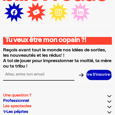
Tu veux être mon copain ?!
Reçois avant tout le monde nos idées de sorties,
les nouveautés et les réduc' !
A toi de jouer pour impressionner ta moitié, ta mère
ou ta tribu !
S’inscrire S’ins
Adresse email pour la newsletter
Une question ?
Professionnel
Les spectacles
✨Les pépites