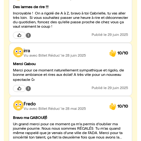
Des larmes de rire !!!
Incroyable ! On a rigolé de À à Z, bravo à toi Gabrielle, tu vas aller
très loin. Si vous souhaitez passer une heure à rire et déconnecter
du quotidien, foncez des qu'elle passe proche de chez vous ça
vaut vraiment le coup !
Publié
le 29 juin 2025
irra
10/10
Vu avec Billet Réduc'
le 28 juin 2025
Merci Gabou
Merci pour ce moment naturellement sympathique et rigolo, de
bonne ambiance et rires aux éclat! A très vite pour un nouveau
spectacle 🥳
Publié
le 29 juin 2025
Fredo
10/10
Vu avec Billet Réduc'
le 28 mai 2025
Bravo ma GABOU🤣
Un grand merci pour ce moment ça m'a permis d'oublier ma
journée pourrie. Nous nous sommes RÉGALÉS Tu m'as quand
même rappelé que je venais d'une ville de FADA. Merci pour ta
sincérité ton talent, ça fait la deuxième fois que nous avons la