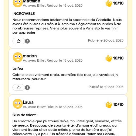
Mathilde
10/10
Vu avec Billet Réduc'
le 18 oct. 2025
INCROYABLE
Nous recommandons totalement le spectacle de Gabrielle. Nous
avons été hilares du début à la fin mais également touchées à de
nombreuses reprises. Viens plus souvent à Paris stp tu vas finir
par apprécier
Publié
le 20 oct. 2025
marion
10/10
Vu avec Billet Réduc'
le 18 oct. 2025
Le feu
Gabrielle est vraiment drole, première fois que je la voyais et j’y
retournerai pour sur !!
Publié
le 19 oct. 2025
Laura
10/10
Vu avec Billet Réduc'
le 18 oct. 2025
Que de talent !
Un spectacle que j'ai trouvé drôle, fin, intelligent, sensible, et très
généreux. Beaucoup de spontanéité, d'amour et d'humour, qui
viennent frotter chez cette artiste pleine de lumière que j'ai
découverte il y a peu ! Un trésor à découvrir. "Allez ma Gabou,