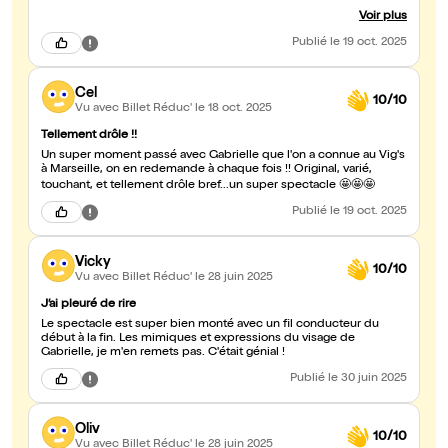
montre leur !!!!"
Voir plus
Publié
le 19 oct. 2025
Cel
10/10
Vu avec Billet Réduc'
le 18 oct. 2025
Tellement drôle !!
Un super moment passé avec Gabrielle que l'on a connue au Vig's
à Marseille, on en redemande à chaque fois !! Original, varié,
touchant, et tellement drôle bref...un super spectacle 🤩🤩🤩
Publié
le 19 oct. 2025
Vicky
10/10
Vu avec Billet Réduc'
le 28 juin 2025
J’ai pleuré de rire
Le spectacle est super bien monté avec un fil conducteur du
début à la fin. Les mimiques et expressions du visage de
Gabrielle, je m'en remets pas. C'était génial !
Publié
le 30 juin 2025
Oliv
10/10
Vu avec Billet Réduc'
le 28 juin 2025