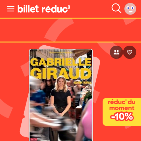
réduc' du
moment
-10%