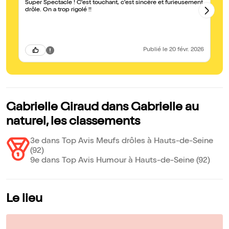
Super Spectacle ! C'est touchant, c'est sincère et furieusement
Me
drôle. On a trop rigolé !!
J'
d'
Publié
le 20 févr. 2026
Gabrielle Giraud dans Gabrielle au
naturel, les classements
3e dans Top Avis Meufs drôles à Hauts-de-Seine
(92)
9e dans Top Avis Humour à Hauts-de-Seine (92)
Le lieu