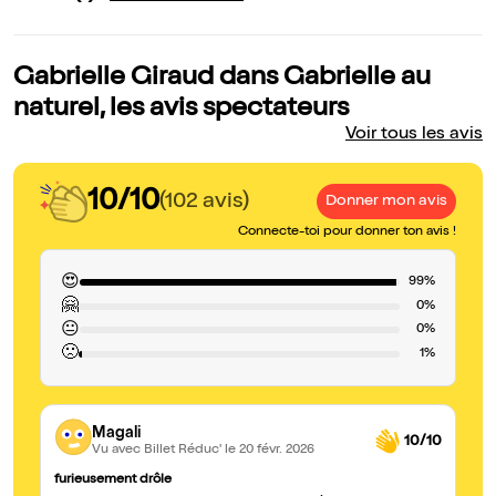
Gabrielle Giraud dans Gabrielle au
naturel, les avis spectateurs
Voir tous les avis
10/10
(102 avis)
Donner mon avis
Connecte-toi pour donner ton avis !
😍
99%
🤗
0%
😐
0%
🙁
1%
Magali
10/10
Vu avec Billet Réduc'
le 20 févr. 2026
furieusement drôle
Su