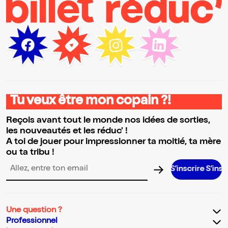
Tu veux être mon copain ?!
Reçois avant tout le monde nos idées de sorties,
les nouveautés et les réduc' !
A toi de jouer pour impressionner ta moitié, ta mère
ou ta tribu !
S’inscrire S’inscrire S’ins
Adresse email pour la newsletter
Une question ?
Professionnel