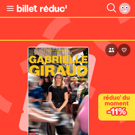
réduc' du
moment
-11%