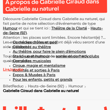
À propos de Gabrielle Giraud dans
Gabrielle au naturel
Découvre Gabrielle Giraud dans Gabrielle au naturel, qui
fait partie de notre sélection d’événements de type
Humour
et qui se tient ici :
Théâtre de la Clarté
-
Hauts-
de-Seine (92)
.
Attention : les places sont limitées. Encore hésitant(e) ?
Les avis des spectateurs qui l'ont déjà vécu seront d'une
Comédies drôles et pop’
aide précieuse !
Célébrités au théâtre
Au théâtre, pour faire le plein d’émotions
Toujours à la recherche de la sortie idéale ? Voici
Stand-up et humour
ou
soirée en comedy clubs
quelques pistes :
Comédies musicales
Cirque, magie et mentalisme
Lire la suite
Activités et sorties à Paris
Expos & Musées à Paris
Pour les enfants, petits et grands
BilletReduc
Hauts-de-Seine (92)
Humour
Gabrielle Giraud dans Gabrielle au naturel