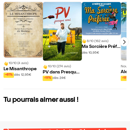
8/10 (162 avis)
Ma Sorcière Préfé
rée
dès 10,95€
10/10 (4 avis)
Nouve
10/10 (274 avis)
Le Misanthrope
Alex
PV dans Presque
-41%
dès 12,95€
ol d
vrai
-11%
-11%
dès 24€
t ch
es 
Tu pourrais aimer aussi !