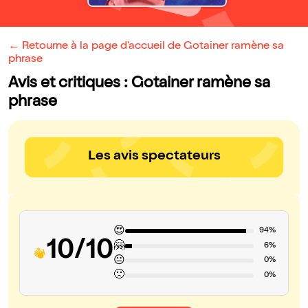
← Retourne à la page d'accueil de Gotainer ramène sa
phrase
Avis et critiques : Gotainer ramène sa
phrase
Les avis spectateurs
😍
94%
10/10
🤗
6%
😐
0%
🙁
0%