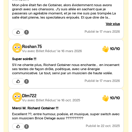
Mon père était fan de Gotainer, alors évidemment nous avons
grandi avec ses chansons. J’y suis allée en sachant que je
passerais un agréable moment, et je ne me suis pas trompée.La
salle était pleine, les spectateurs enjoués. Et que dire de la
performance de Monsieur Gotainer et de son complice Brice
Voir plus
Delage… Ce fut exquis. Personnellement, je suis ultra fan des
Quatre saisons sur l’album Chants Zazous, et j’ai eu le bonheur de
Publié
le 17 mars 2026
les entendre en intégralité. J’étais au premier rang, avec une place
vide à côté de moi. J’ai aimé me dire que mon papou était là, près
de moi… J’aurais adoré l’inviter à ce spectacle. Malheureusement,
Roshan 75
il est parti depuis bien longtemps maintenant. Bref, je suis
10/10
repartie chez moi heureuse d’avoir ri et applaudi toute la soirée,
Vu avec Billet Réduc'
le 16 mars 2026
avec en plus un recueil de toutes les chansons que j’ai eu la joie
de faire dédicacer.
Super soirée !!!
S'il ne chante plus, Richard Gotainer nous enchante... en incarnant
ses textes de façon drôle, poétique, avec une énergie
communicative. Le tout, servi par un musicien de haute volée.
Publié
le 17 mars 2026
Dlm722
10/10
Vu avec Billet Réduc'
le 16 oct. 2025
Merci M. Richard Gotainer !!!
Excellent ??, entre humour, poésie, et musique, super switch avec
son musicien Brice Delage aussi ??????????
Publié
le 22 oct. 2025