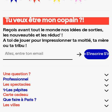
Tu veux être mon copain ?!
Reçois avant tout le monde nos idées de sorties,
les nouveautés et les réduc' !
A toi de jouer pour impressionner ta moitié, ta mère
ou ta tribu !
S’inscrire S’inscrire
Adresse email pour la newsletter
Une question ?
Professionnel
Les spectacles
✨Les pépites
Carte cadeau
Que faire à Paris ?
Les villes