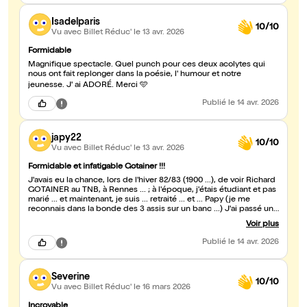
Isadelparis
10/10
Vu avec Billet Réduc'
le 13 avr. 2026
Formidable
Magnifique spectacle. Quel punch pour ces deux acolytes qui
nous ont fait replonger dans la poésie, l' humour et notre
jeunesse. J' ai ADORÉ. Merci 🩵
Publié
le 14 avr. 2026
japy22
10/10
Vu avec Billet Réduc'
le 13 avr. 2026
Formidable et infatigable Gotainer !!!
J'avais eu la chance, lors de l'hiver 82/83 (1900 ...), de voir Richard
GOTAINER au TNB, à Rennes ... ; à l'époque, j'étais étudiant et pas
marié ... et maintenant, je suis ... retraité ... et ... Papy (je me
reconnais dans la bonde des 3 assis sur un banc ...) J'ai passé une
excellente soirée, la meilleure depuis très longtemps, dans cette
Voir plus
"petite" salle, mais qui permet une grande proximité avec l'Artiste !
Quel talent et quel dynamisme (à ... 78 ans ???), quand je serai
Publié
le 14 avr. 2026
vieux, je veux être comme lui ! Magnifiques interprétations
"parlées" de ses chansons tellement connues (pour les plus de ...
ans, au moins !). On se revoit dans ... 70 ans ???
Severine
10/10
Vu avec Billet Réduc'
le 16 mars 2026
Incroyable