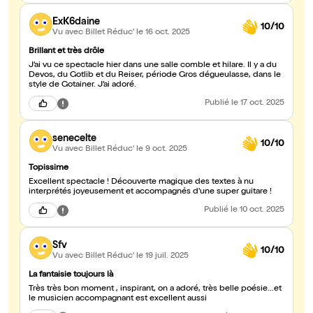
ExK6daine
10/10
Vu avec Billet Réduc'
le 16 oct. 2025
Brillant et très drôle
J’ai vu ce spectacle hier dans une salle comble et hilare. Il y a du
Devos, du Gotlib et du Reiser, période Gros dégueulasse, dans le
style de Gotainer. J’ai adoré.
Publié
le 17 oct. 2025
senecelte
10/10
Vu avec Billet Réduc'
le 9 oct. 2025
Topissime
Excellent spectacle ! Découverte magique des textes à nu
interprétés joyeusement et accompagnés d'une super guitare !
Publié
le 10 oct. 2025
Sfv
10/10
Vu avec Billet Réduc'
le 19 juil. 2025
La fantaisie toujours là
Très très bon moment , inspirant, on a adoré, très belle poésie...et
le musicien accompagnant est excellent aussi