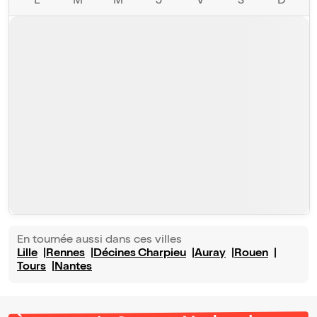
L
M
M
J
V
S
D
En tournée aussi dans ces villes
Lille
Rennes
Décines Charpieu
Auray
Rouen
Tours
Nantes