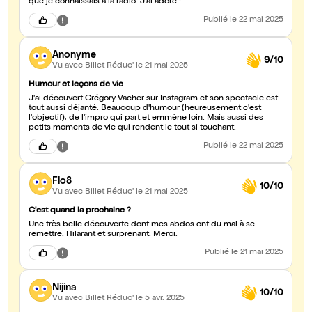
que je connaissais à la radio. J'ai adoré !
Publié
le 22 mai 2025
Anonyme
9/10
Vu avec Billet Réduc'
le 21 mai 2025
Humour et leçons de vie
J'ai découvert Grégory Vacher sur Instagram et son spectacle est
tout aussi déjanté. Beaucoup d'humour (heureusement c'est
l'objectif), de l'impro qui part et emmène loin. Mais aussi des
petits moments de vie qui rendent le tout si touchant.
Publié
le 22 mai 2025
Flo8
10/10
Vu avec Billet Réduc'
le 21 mai 2025
C'est quand la prochaine ?
Une très belle découverte dont mes abdos ont du mal à se
remettre. Hilarant et surprenant. Merci.
Publié
le 21 mai 2025
Nijina
10/10
Vu avec Billet Réduc'
le 5 avr. 2025