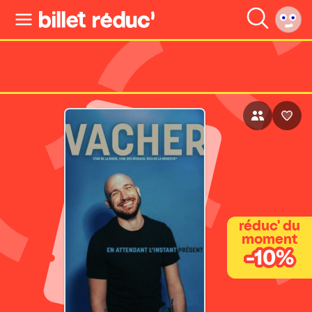
réduc' du
moment
-10%