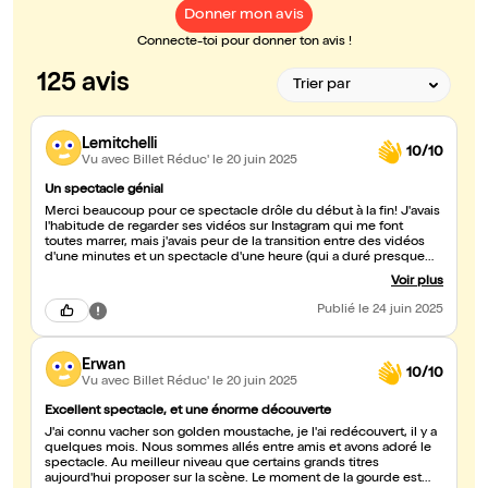
Donner mon avis
Connecte-toi pour donner ton avis !
125 avis
Lemitchelli
10/10
Vu avec Billet Réduc'
le 20 juin 2025
Un spectacle génial
Merci beaucoup pour ce spectacle drôle du début à la fin! J'avais
l'habitude de regarder ses vidéos sur Instagram qui me font
toutes marrer, mais j'avais peur de la transition entre des vidéos
d'une minutes et un spectacle d'une heure (qui a duré presque
1h30 en réalité). Mais au final le spectacle est encore bien mieux
Voir plus
que les vidéos quotidiennes ! Vacher a également une capacité
incroyable à improviser. Tout est drôle et le temps passe trop vite!
Publié
le 24 juin 2025
Je ne voulais plus quitter la salle. Le seul bémol est une gourde à
eau mise à disposition de l'artiste qui a été maltraitée par Vacher
alors qu'elle n'avait rien demandé. Elle est tombé à plusieurs
Erwan
reprises du tabouret et Vacher ne s'est pas excusé auprès d'elle,
10/10
préférant rire et faire rire le public. Un futur grand de l'humour.
Vu avec Billet Réduc'
le 20 juin 2025
Excellent spectacle, et une énorme découverte
J'ai connu vacher son golden moustache, je l'ai redécouvert, il y a
quelques mois. Nous sommes allés entre amis et avons adoré le
spectacle. Au meilleur niveau que certains grands titres
aujourd'hui proposer sur la scène. Le moment de la gourde est