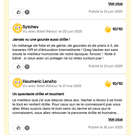
exceptionnel, même si c'est dommage qu'il arrive un peu vite
Voir plus
finalement.
Publié
le 21 juin 2025
Sytchev
10/10
Vu avec Billet Réduc'
le 20 juin 2025
Jamais vu une gourde aussi drôle !
Un mélange de folie et de génie, de gourdes et de plans à 3, de
bananes HPI et d'éducation bienveillante ! Greg Vacher est sans
doute le meilleur humoriste de notre époque, foncez ! Note à
béné : si vous avez un potager ne lui dites surtout pas !
Publié
le 21 juin 2025
Haumeric Lenahc
10/10
Vu avec Billet Réduc'
le 21 mai 2025
Un spectacle drôle et touchant
Le meilleur que j'ai vue depuis deux ans. Vacher a réussi à se livrer
le tout en restant drôle. Pour ceux qui ne le connaissent pas vous
allez êtres surpris dans le bon sens du terme et ceux qui le
connaissent, vous allez retrouver la personne drôle et humaine
que l'on a apprécié.
Voir plus
Publié
le 18 juin 2025