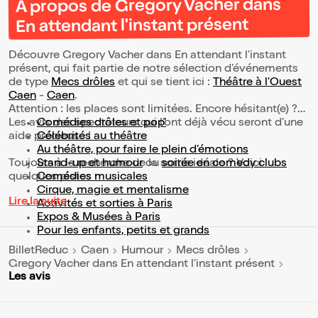
À propos de Gregory Vacher dans
En attendant l'instant présent
Découvre Gregory Vacher dans En attendant l'instant
présent, qui fait partie de notre sélection d’événements
de type
Mecs drôles
et qui se tient ici :
Théâtre à l'Ouest
Caen
-
Caen
.
Attention : les places sont limitées. Encore hésitant(e) ?
Les avis des spectateurs qui l'ont déjà vécu seront d'une
Comédies drôles et pop’
aide précieuse !
Célébrités au théâtre
Au théâtre, pour faire le plein d’émotions
Toujours à la recherche de la sortie idéale ? Voici
Stand-up et humour
ou
soirée en comedy clubs
quelques pistes :
Comédies musicales
Cirque, magie et mentalisme
Lire la suite
Activités et sorties à Paris
Expos & Musées à Paris
Pour les enfants, petits et grands
BilletReduc
Caen
Humour
Mecs drôles
Gregory Vacher dans En attendant l'instant présent
Les avis