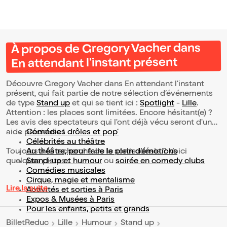
À propos de Gregory Vacher dans
En attendant l'instant présent
Découvre Gregory Vacher dans En attendant l'instant
présent, qui fait partie de notre sélection d’événements
de type
Stand up
et qui se tient ici :
Spotlight
-
Lille
.
Attention : les places sont limitées. Encore hésitant(e) ?
Les avis des spectateurs qui l'ont déjà vécu seront d'une
aide précieuse !
Comédies drôles et pop’
Célébrités au théâtre
Toujours à la recherche de la sortie idéale ? Voici
Au théâtre, pour faire le plein d’émotions
quelques pistes :
Stand-up et humour
ou
soirée en comedy clubs
Comédies musicales
Cirque, magie et mentalisme
Lire la suite
Activités et sorties à Paris
Expos & Musées à Paris
Pour les enfants, petits et grands
BilletReduc
Lille
Humour
Stand up