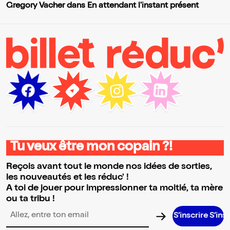
Gregory Vacher dans En attendant l'instant présent
Tu veux être mon copain ?!
Reçois avant tout le monde nos idées de sorties,
les nouveautés et les réduc' !
A toi de jouer pour impressionner ta moitié, ta mère
ou ta tribu !
S’inscrire S’inscrire S’ins
Adresse email pour la newsletter