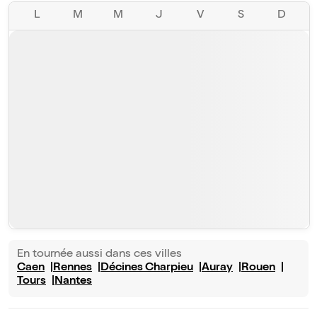
L
M
M
J
V
S
D
En tournée aussi dans ces villes
Caen
Rennes
Décines Charpieu
Auray
Rouen
Tours
Nantes