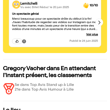
Lemitchelli
10/10
Vu avec Billet Réduc'
le 20 juin 2025
Un spectacle génial
Ex
Merci beaucoup pour ce spectacle drôle du début à la fin!
J'
J'avais l'habitude de regarder ses vidéos sur Instagram qui me
y 
font toutes marrer, mais j'avais peur de la transition entre des
ad
vidéos d'une minutes et un spectacle d'une heure (qui a duré
ti
presque 1h30 en réalité). Mais au final le spectacle est encore
go
Voir plus
bien mieux que les vidéos quotidiennes ! Vacher a également
un
une capacité incroyable à improviser. Tout est drôle et le
Publié
le 24 juin 2025
temps passe trop vite! Je ne voulais plus quitter la salle. Le
seul bémol est une gourde à eau mise à disposition de l'artiste
qui a été maltraitée par Vacher alors qu'elle n'avait rien
demandé. Elle est tombé à plusieurs reprises du tabouret et
Vacher ne s'est pas excusé auprès d'elle, préférant rire et faire
rire le public. Un futur grand de l'humour.
Gregory Vacher dans En attendant
l'instant présent, les classements
5e dans Top Avis Stand up à Lille
21e dans Top Avis Humour à Lille