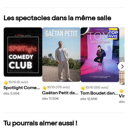
Les spectacles dans la même salle
10/10 (6 avis)
Spotlight Comed
10/10 (178 avis)
10/10 (810 avis)
10
Gaëtan Petit dans
Tom Boudet dans
y Club
dès 5,95€
Vin
Ainsi va la vie
Vous dit quoi
dès 17,50€
dès 12,95€
ns 
dès 1
nd
Tu pourrais aimer aussi !