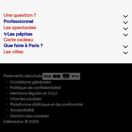
Une question ?
Professionnel
Les spectacles
✨Les pépites
Carte cadeau
Que faire à Paris ?
Les villes
Paiements sécurisés
Conditions générales
Politique de confidentialité
Mentions légales et CGU
Chartes cookies
Plateforme d'éthique et de conformité
Accessibilité
Gestion des cookies
billetreduc © 2026