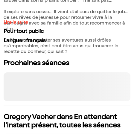
sauter dans son slip sans tomber ? Il ne sait pas...
Il explore sans cesse... Il vient d'ailleurs de quitter le job
de ses rêves de jeunesse pour retourner vivre à la
Lire la suite
campagne avec sa famille afin de tout recommencer à
zéro...
Pour tout public
En l'écoutant raconter ses aventures aussi drôles
Langue : français
qu'improbables, c'est peut être vous qui trouverez la
recette du bonheur, qui sait ?
Prochaines séances
Gregory Vacher dans En attendant
l'instant présent, toutes les séances