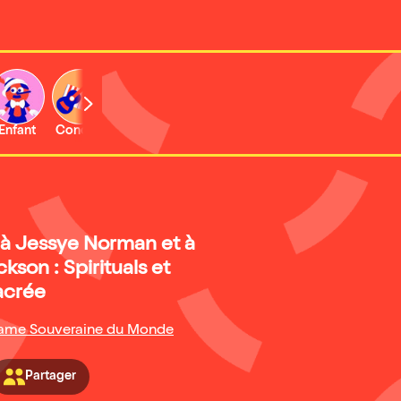
Enfant
Concert
Activité
 Jessye Norman et à
kson : Spirituals et
acrée
Dame Souveraine du Monde
Partager