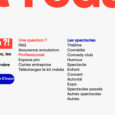
Une question ?
Les spectacles
 ?!
FAQ
Théâtre
Assurance annulation
Comédie
s, les
Professionnel
Comedy club
Espace pro
Humour
 mère
Cartes entreprise
Spectacle
Téléchargez le kit média
Enfant
Concert
S’inscrire S’inscrire S’inscrire S’inscrire S’inscrire S’inscrire S’inscrire S’inscrire S’inscrire S’inscrire S’inscrire S’inscrire
Activité
Expo
Spectacles passés
Autres spectacles
Autres