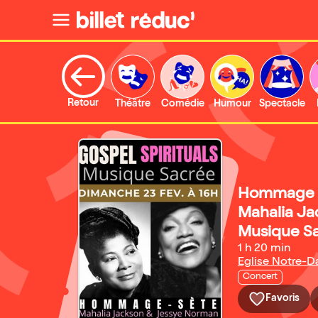
Retour
Théâtre
Comédie
Humour
Spectacle
Hommage à
Mahalia Jac
Musique S
1 h 20 min
Eglise Notre-
Concert
Favoris