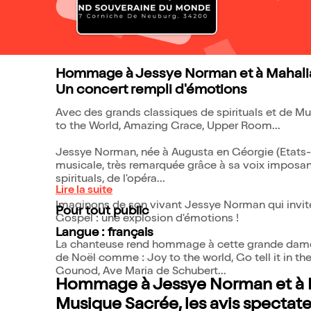
Hommage à Jessye Norman et à Mahali
Un concert rempli d'émotions
Avec des grands classiques de spirituals et de Mus
to the World, Amazing Grace, Upper Room...
Jessye Norman, née à Augusta en Géorgie (Etats-U
musicale, très remarquée grâce à sa voix imposan
spirituals, de l'opéra...
Lire la suite
Imaginons de son vivant Jessye Norman qui invite sur scène Mahalia Jackson sur
Pour tout public
Gospel : une explosion d'émotions !
Langue : français
La chanteuse rend hommage à cette grande dame a
de Noël comme : Joy to the world, Go tell it in t
Gounod, Ave Maria de Schubert...
Hommage à Jessye Norman et à Ma
Musique Sacrée, les avis spectat