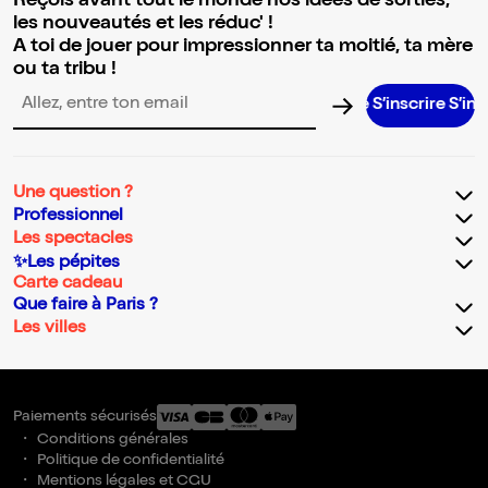
Reçois avant tout le monde nos idées de sorties,
les nouveautés et les réduc' !
A toi de jouer pour impressionner ta moitié, ta mère
ou ta tribu !
S’inscrire S’inscrire 
Adresse email pour la newsletter
Une question ?
Professionnel
Les spectacles
✨Les pépites
Carte cadeau
Que faire à Paris ?
Les villes
Paiements sécurisés
Conditions générales
Politique de confidentialité
Mentions légales et CGU