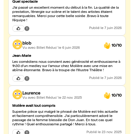
Quel spectacle
J’ai passé un excellent moment du début à la fin. La qualité de la
prestation, l’énergie sur scène et le talent des artistes étaient
remarquables. Merci pour cette belle soirée .Bravo à toute
l’équipe !
Publié
le 7 juin 2026
blob
10/10
Vu avec Billet Réduc'
le 6 juin 2026
Jean-Marie
Les comédiens nous convient avec générosité et enthousiasme à
1h30 d'un medley sur l'amour chez Molière avec une mise en
abîme étonnante. Bravo à la troupe de l'Illustre Théâtre !
Publié
le 7 juin 2026
Laurence
10/10
Vu avec Billet Réduc'
le 22 nov. 2025
Molière avait tout compris
Superbe pièce qui malgré le phrasé de Molière est très actuelle
et facilement compréhensible. J'ai particulièrement adoré le
passage de la femme blessée de Don Juan. En tout cas quel
rythme ! Quel enthousiasme partagé ! Merci à tous.
Publié
le 23 nov. 2025