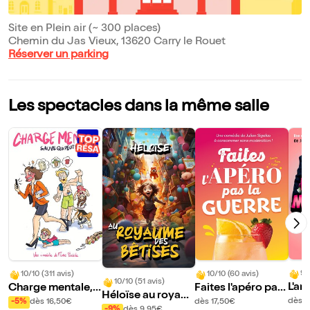
Site en Plein air (~ 300 places)
Chemin du Jas Vieux, 13620 Carry le Rouet
Réserver un parking
Les spectacles dans la même salle
9/
10/10 (311 avis)
10/10 (60 avis)
10/10 (51 avis)
L'ar
Charge mentale, s
Faites l'apéro pas
Héloïse au royau
auve qui peut !
la guerre
dès 1
-5%
dès 16,50€
dès 17,50€
me des bêtises