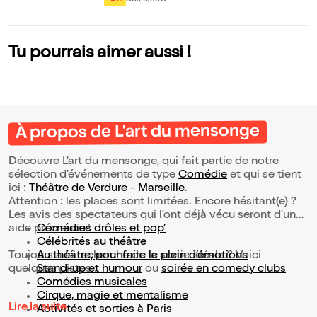
-9%
dès 9,95€
Tu pourrais aimer aussi !
À propos de L'art du mensonge
Découvre L'art du mensonge, qui fait partie de notre
sélection d’événements de type
Comédie
et qui se tient
ici :
Théâtre de Verdure
-
Marseille
.
Attention : les places sont limitées. Encore hésitant(e) ?
Les avis des spectateurs qui l'ont déjà vécu seront d'une
aide précieuse !
Comédies drôles et pop’
Célébrités au théâtre
Toujours à la recherche de la sortie idéale ? Voici
Au théâtre, pour faire le plein d’émotions
quelques pistes :
Stand-up et humour
ou
soirée en comedy clubs
Comédies musicales
Cirque, magie et mentalisme
Lire la suite
Activités et sorties à Paris