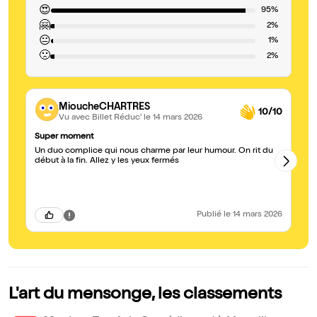
😍
95%
🤗
2%
😐
1%
🙁
2%
MioucheCHARTRES
10/10
Vu avec Billet Réduc'
le 14 mars 2026
Super moment
Me
Un duo complice qui nous charme par leur humour. On rit du
Me
début à la fin. Allez y les yeux fermés
sp
pa
me
Publié
le 14 mars 2026
L'art du mensonge, les classements