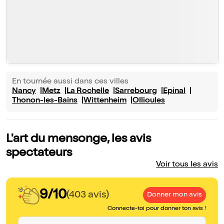
En tournée aussi dans ces villes
Nancy
Metz
La Rochelle
Sarrebourg
Epinal
Thonon-les-Bains
Wittenheim
Ollioules
L'art du mensonge, les avis
spectateurs
Voir tous les avis
9/10
(403 avis)
Donner mon avis
Connecte-toi pour donner ton avis !