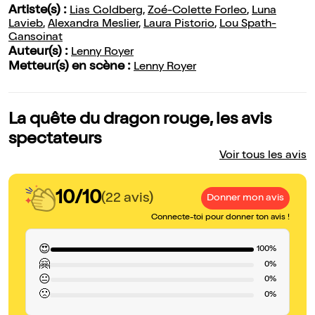
Artiste(s) :
Lias Goldberg
,
Zoé-Colette Forleo
,
Luna
Lavieb
,
Alexandra Meslier
,
Laura Pistorio
,
Lou Spath-
Gansoinat
Auteur(s) :
Lenny Royer
Metteur(s) en scène :
Lenny Royer
La quête du dragon rouge, les avis
spectateurs
Voir tous les avis
10/10
(22 avis)
Donner mon avis
Connecte-toi pour donner ton avis !
😍
100%
🤗
0%
😐
0%
🙁
0%