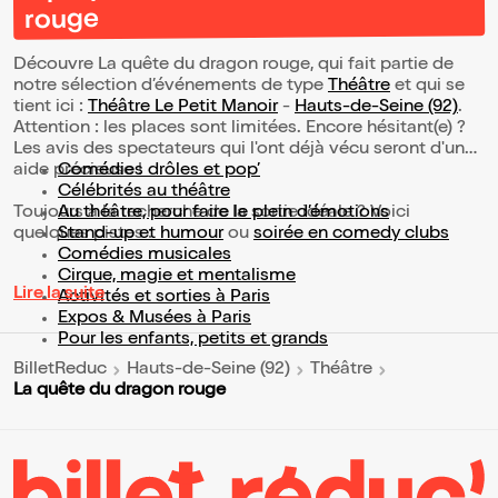
rouge
Découvre La quête du dragon rouge, qui fait partie de
notre sélection d’événements de type
Théâtre
et qui se
tient ici :
Théâtre Le Petit Manoir
-
Hauts-de-Seine (92)
.
Attention : les places sont limitées. Encore hésitant(e) ?
Les avis des spectateurs qui l'ont déjà vécu seront d'une
aide précieuse !
Comédies drôles et pop’
Célébrités au théâtre
Toujours à la recherche de la sortie idéale ? Voici
Au théâtre, pour faire le plein d’émotions
quelques pistes :
Stand-up et humour
ou
soirée en comedy clubs
Comédies musicales
Cirque, magie et mentalisme
Lire la suite
Activités et sorties à Paris
Expos & Musées à Paris
Pour les enfants, petits et grands
BilletReduc
Hauts-de-Seine (92)
Théâtre
La quête du dragon rouge