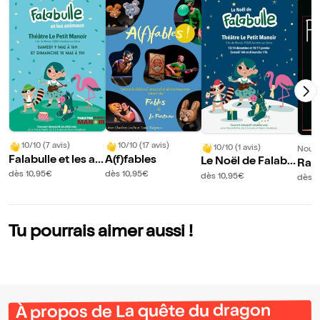
10/10 (7 avis)
10/10 (17 avis)
10/10 (1 avis)
Nouve
Falabulle et les ani
A(f)fables
Le Noël de Falabul
Rafi
maux
le
dès 10,95€
dès 10,95€
dès 10,95€
dès 1
Tu pourrais aimer aussi !
À propos de La quête du dragon