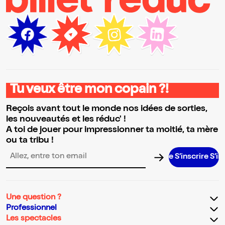
Tu veux être mon copain ?!
Reçois avant tout le monde nos idées de sorties,
les nouveautés et les réduc' !
A toi de jouer pour impressionner ta moitié, ta mère
ou ta tribu !
S’inscrire S’inscrire S’
Adresse email pour la newsletter
Une question ?
Professionnel
Les spectacles