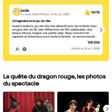
lucile
10/10
Vu avec Billet Réduc'
le 15 juil. 2026
L'imaginaire et le jeu de rôle
Dr
Supers acteurs, jeu de rôle très attractif pour les enfants avec
J'
ce gros dés de 20, des références de film adéquates, des
Sp
beaux décors malgré une petite salle. Beau moment de
Je
rigolade et d'aventure pour toute la famille. Je recommande
pour les amoureux des aventures d y aller.
Voir plus
Publié
le 16 juil. 2026
La quête du dragon rouge, les photos
du spectacle