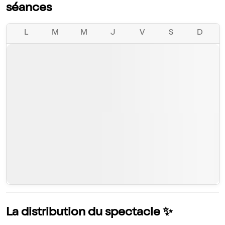
séances
L
M
M
J
V
S
D
La distribution du spectacle ✨