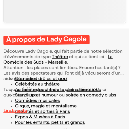
À propos de Lady Cagole
Découvre Lady Cagole, qui fait partie de notre sélection
d’événements de type
Théâtre
et qui se tient ici :
La
Comédie des Suds
-
Marseille
.
Attention : les places sont limitées. Encore hésitant(e) ?
Les avis des spectateurs qui l'ont déjà vécu seront d'une
aide précieuse !
Comédies drôles et pop’
Célébrités au théâtre
Toujours à la recherche de la sortie idéale ? Voici
Au théâtre, pour faire le plein d’émotions
quelques pistes :
Stand-up et humour
ou
soirée en comedy clubs
Comédies musicales
Cirque, magie et mentalisme
Lire la suite
Activités et sorties à Paris
Expos & Musées à Paris
Pour les enfants, petits et grands