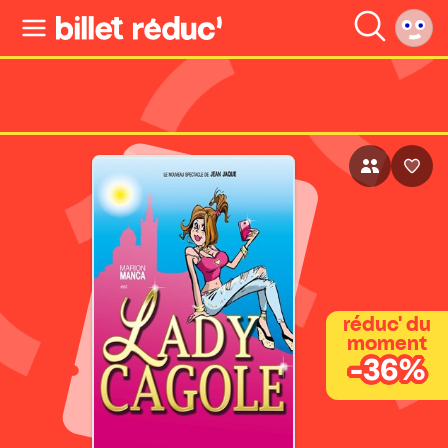
réduc' du
moment
-36%