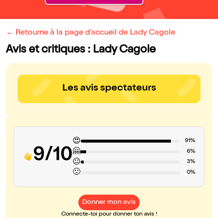
← Retourne à la page d'accueil de Lady Cagole
Avis et critiques : Lady Cagole
Les avis spectateurs
😍
91%
9/10
🤗
6%
😐
3%
🙁
0%
Donner mon avis
Connecte-toi pour donner ton avis !