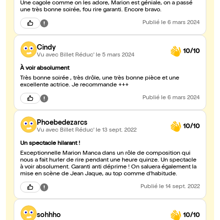
Une cagole comme on les adore, Marion est géniale, on a passé
une très bonne soirée, fou rire garanti. Encore bravo.
Publié
le 6 mars 2024
Cindy
10/10
Vu avec Billet Réduc'
le 5 mars 2024
À voir absolument
Très bonne soirée , très drôle, une très bonne pièce et une
excellente actrice. Je recommande +++
Publié
le 6 mars 2024
Phoebedezarcs
10/10
Vu avec Billet Réduc'
le 13 sept. 2022
Un spectacle hilarant !
Exceptionnelle Marion Manca dans un rôle de composition qui
nous a fait hurler de rire pendant une heure quinze. Un spectacle
à voir absolument. Garanti anti déprime ! On saluera également la
mise en scène de Jean Jaque, au top comme d'habitude.
Publié
le 14 sept. 2022
sohhho
10/10