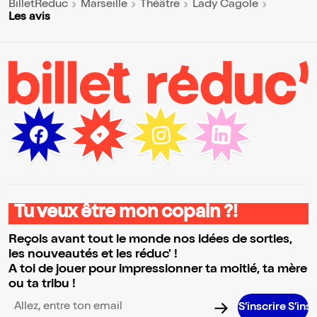
BilletReduc
Marseille
Théâtre
Lady Cagole
Les avis
Tu veux être mon copain ?!
Reçois avant tout le monde nos idées de sorties,
les nouveautés et les réduc' !
A toi de jouer pour impressionner ta moitié, ta mère
ou ta tribu !
S’inscrire S’inscrire S’
Adresse email pour la newsletter