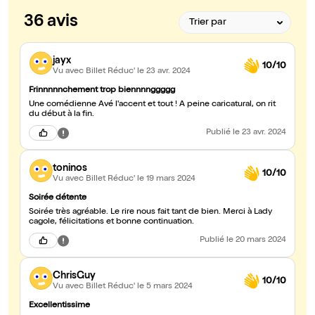
36 avis
jayx
10/10
Vu avec Billet Réduc'
le 23 avr. 2024
Frinnnnnchement trop biennnnggggg
Une comédienne Avé l'accent et tout ! À peine caricatural, on rit
du début à la fin.
Publié
le 23 avr. 2024
toninos
10/10
Vu avec Billet Réduc'
le 19 mars 2024
Soirée détente
Soirée très agréable. Le rire nous fait tant de bien. Merci à Lady
cagole, félicitations et bonne continuation.
Publié
le 20 mars 2024
ChrisGuy
10/10
Vu avec Billet Réduc'
le 5 mars 2024
Excellentissime