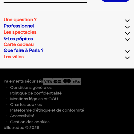
Une question ?
Professionnel
Les spectacles
✨Les pépites
Carte cadeau
Que faire à Paris ?
Les villes
Paiements sécurisés
Conditions générales
Politique de confidentialité
Mentions légales et CGU
Chartes cookies
Plateforme d'éthique et de conformité
Accessibilité
Gestion des cookies
billetreduc © 2026