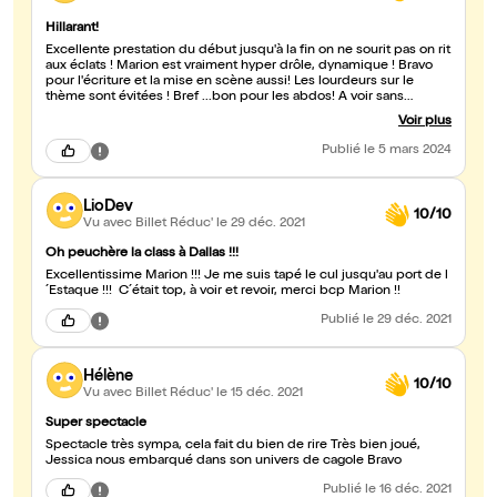
Hillarant!
Excellente prestation du début jusqu'à la fin on ne sourit pas on rit
aux éclats ! Marion est vraiment hyper drôle, dynamique ! Bravo
pour l'écriture et la mise en scène aussi! Les lourdeurs sur le
thème sont évitées ! Bref ...bon pour les abdos! A voir sans
modération ! Bravo bravo bravo et merci pour cette excellente
Voir plus
surprise!
Publié
le 5 mars 2024
LioDev
10/10
Vu avec Billet Réduc'
le 29 déc. 2021
Oh peuchère la class à Dallas !!!
Excellentissime Marion !!! Je me suis tapé le cul jusqu'au port de l
´Estaque !!! C´était top, à voir et revoir, merci bcp Marion !!
Publié
le 29 déc. 2021
Hélène
10/10
Vu avec Billet Réduc'
le 15 déc. 2021
Super spectacle
Spectacle très sympa, cela fait du bien de rire Très bien joué,
Jessica nous embarqué dans son univers de cagole Bravo
Publié
le 16 déc. 2021