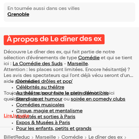
En tournée aussi dans ces villes
Grenoble
À propos de Le dîner des ex
Découvre Le dîner des ex, qui fait partie de notre
sélection d’événements de type
Comédie
et qui se tient
ici :
La Comédie des Suds
-
Marseille
.
Attention : les places sont limitées. Encore hésitant(e) ?
Les avis des spectateurs qui l'ont déjà vécu seront d'une
aide précieuse !
Comédies drôles et pop’
Célébrités au théâtre
Toujours à la recherche de la sortie idéale ? Voici
Au théâtre, pour faire le plein d’émotions
quelques pistes :
Stand-up et humour
ou
soirée en comedy clubs
Comédies musicales
Cirque, magie et mentalisme
Lire la suite
Activités et sorties à Paris
Expos & Musées à Paris
Pour les enfants, petits et grands
BilletReduc
Marseille
Comédie
Le dîner des ex