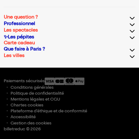
Une question ?
Professionnel
Les spectacles
✨Les pépites
Carte cadeau
Que faire à Paris ?
Les villes
Paiements sécurisés
Conditions générales
Politique de confidentialité
Mentions légales et CGU
Chartes cookies
Plateforme d'éthique et de conformité
Accessibilité
Gestion des cookies
billetreduc © 2026