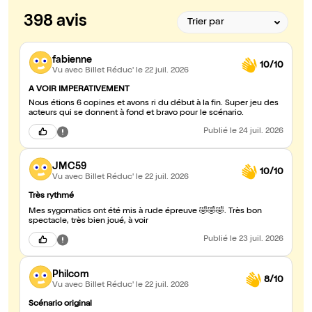
398 avis
fabienne
10/10
Vu avec Billet Réduc'
le 22 juil. 2026
A VOIR IMPERATIVEMENT
Nous étions 6 copines et avons ri du début à la fin. Super jeu des
acteurs qui se donnent à fond et bravo pour le scénario.
Publié
le 24 juil. 2026
JMC59
10/10
Vu avec Billet Réduc'
le 22 juil. 2026
Très rythmé
Mes sygomatics ont été mis à rude épreuve 🤣🤣🤣. Très bon
spectacle, très bien joué, à voir
Publié
le 23 juil. 2026
Philcom
8/10
Vu avec Billet Réduc'
le 22 juil. 2026
Scénario original