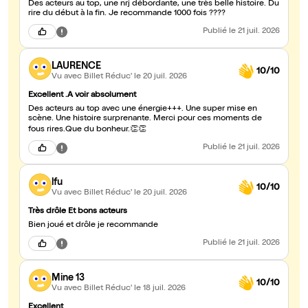
Des acteurs au top, une nrj débordante, une très belle histoire. Du
rire du début à la fin. Je recommande 1000 fois ????
Publié
le 21 juil. 2026
LAURENCE
10/10
Vu avec Billet Réduc'
le 20 juil. 2026
Excellent .A voir absolument
Des acteurs au top avec une énergie+++. Une super mise en
scène. Une histoire surprenante. Merci pour ces moments de
fous rires.Que du bonheur.👏👏
Publié
le 21 juil. 2026
lfu
10/10
Vu avec Billet Réduc'
le 20 juil. 2026
Très drôle Et bons acteurs
Bien joué et drôle je recommande
Publié
le 21 juil. 2026
Mine 13
10/10
Vu avec Billet Réduc'
le 18 juil. 2026
Excellent