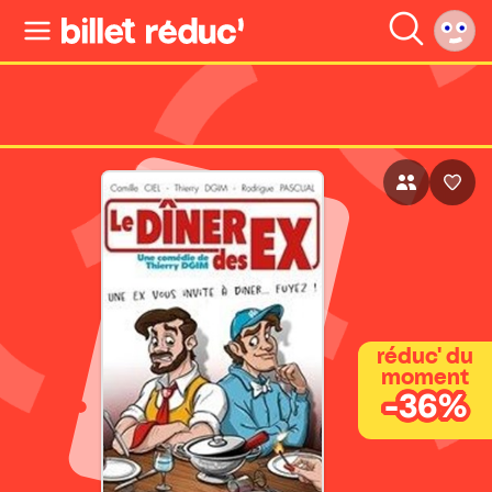
réduc' du
moment
-36%