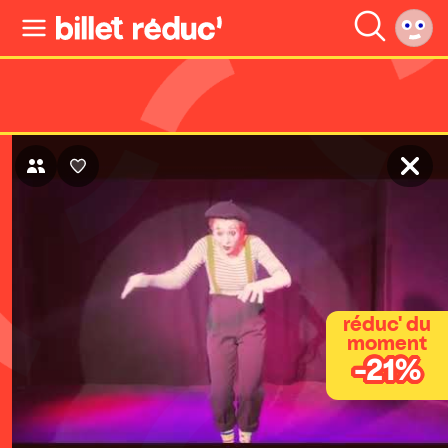
réduc' du
moment
-21%