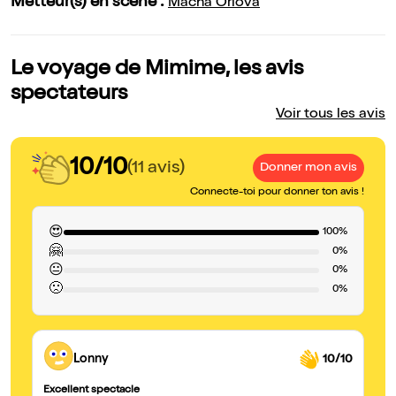
Metteur(s) en scène :
Macha Orlova
Le voyage de Mimime, les avis
spectateurs
Voir tous les avis
10/10
(11 avis)
Donner mon avis
Connecte-toi pour donner ton avis !
😍
100%
🤗
0%
😐
0%
🙁
0%
Lonny
10/10
Excellent spectacle
Ex