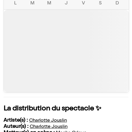
L
M
M
J
V
S
D
La distribution du spectacle ✨
Artiste(s) :
Charlotte Jouslin
Auteur(s) :
Charlotte Jouslin