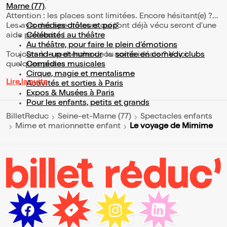
Marne (77)
.
Attention : les places sont limitées. Encore hésitant(e) ?
Les avis des spectateurs qui l'ont déjà vécu seront d'une
Comédies drôles et pop’
aide précieuse !
Célébrités au théâtre
Au théâtre, pour faire le plein d’émotions
Toujours à la recherche de la sortie idéale ? Voici
Stand-up et humour
ou
soirée en comedy clubs
quelques pistes :
Comédies musicales
Cirque, magie et mentalisme
Lire la suite
Activités et sorties à Paris
Expos & Musées à Paris
Pour les enfants, petits et grands
BilletReduc
Seine-et-Marne (77)
Spectacles enfants
Le voyage de Mimime
Mime et marionnette enfant