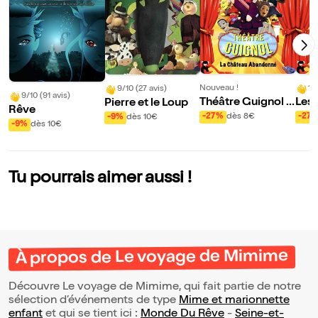
Nouveau !
10
9/10 (27 avis)
9/10 (91 avis)
Théâtre Guignol :
Les 
Pierre et le Loup
Rêve
Le château aband
ando
-27%
dès 8€
-27
-9%
dès 10€
-9%
dès 10€
onné
Tu pourrais aimer aussi !
À propos de Le voyage de Mimime
Découvre Le voyage de Mimime, qui fait partie de notre
sélection d’événements de type
Mime et marionnette
enfant
et qui se tient ici :
Monde Du Rêve
-
Seine-et-