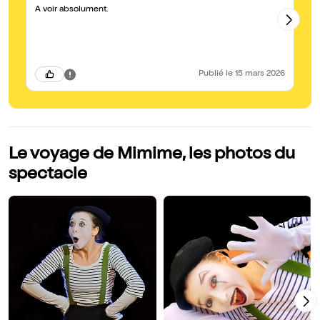
A voir absolument.
Wo
en
so
ta
av
Co
un
Publié
le 15 mars 2026
Le voyage de Mimime, les photos du
spectacle