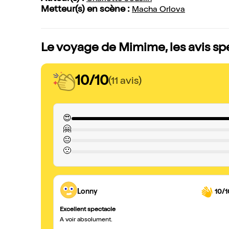
Metteur(s) en scène :
Macha Orlova
Le voyage de Mimime, les avis sp
10/10
(11 avis)
😍
🤗
😐
🙁
Lonny
10/1
Excellent spectacle
A voir absolument.