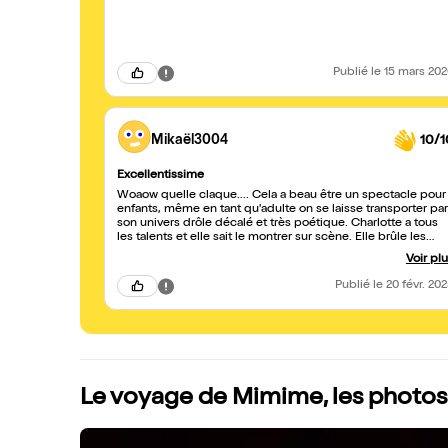
Publié
le 15 mars 20
Mikaël3004
10/1
Excellentissime
Woaow quelle claque.... Cela a beau être un spectacle pour
enfants, même en tant qu'adulte on se laisse transporter par
son univers drôle décalé et très poétique. Charlotte a tous
les talents et elle sait le montrer sur scène. Elle brûle les
planches avec ses mimes, ses mimiques, la danse, le
Voir pl
jonglage... Courrez-y vous ne verrez pas le temps passer et
vous passerez une parenthèse hors du temps :)
Publié
le 20 févr. 20
Le voyage de Mimime, les photos