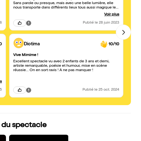
Sans parole ou presque, mais avec une belle lumière, elle
!!!
nous transporte dans différents lieux tous aussi magique les
uns que les autres... C'est drôle, c'est touchant, c'est subtile,
Voir plus
c'est physique et c'est un spectacle de précision qui fait du
bien aux petits et aux grands !
26
Publié
le 28 juin 2023
0
Diotima
10/10
Vive Mimime !
Magi
Excellent spectacle vu avec 2 enfants de 3 ans et demi,
Un exc
artiste remarquable, poésie et humour, mise en scène
perme
réussie... On en sort ravis ! A ne pas manquer !
d'évei
us
25
Publié
le 25 oct. 2024
 du spectacle