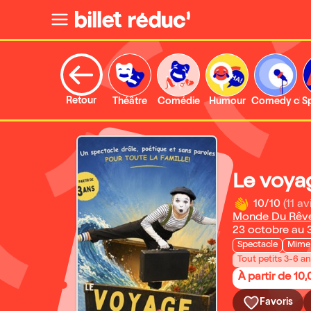
Retour
Théâtre
Comédie
Humour
Comedy clu
S
Le voya
10/10
(11 av
Monde Du Rêv
23 octobre au 
Spectacle
Mime 
Tout petits 3-6 a
À partir de 10
Favoris