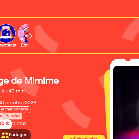
b
pectacle
Enfant
Concert
Activité
Expo et musée
ge de Mimime
is)
•
40 min
e
30 octobre 2026
et marionnette
ns
Familial
,00 €
11,00€
Partager