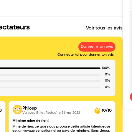
ectateurs
Voir tous les avis
Donner mon avis
Connecte-toi pour donner ton avis !
100%
0%
0%
0%
Philoup
0
10/10
Vu avec Billet Réduc'
le 31 mai 2023
Mimime mine de rien !
Magnif
Mine de rien, ce que nous propose cette artiste talentueuse
Un mi
est un voyage sensationnel au pays de mimime. Sans décor,
beauc