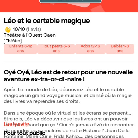
Léo et le cartable magique
10/10
(1 avis)
Théâtre à l'Ouest Caen
Théâtre
Enfants 6-12
Tout petits 3-6
Ados 12-16
Bébés 1-3
ans
ans
ans
ans
Oyé Oyé, Léo est de retour pour une nouvelle
aventure ex-tra-or-di-naire !
Après Le monde de Léo, découvrez Léo et le cartable
magique un grand voyage musical et dansé où la magie
des livres va reprendre ses droits.
Dans une époque où le virtuel et les écrans se pensent
être rois, Léo va découvrir que les livres ont un pouvoir
Lire la suite
bien plus grand que ça ! Qui n'a jamais rêvé de rencontrer
de grandes personnalités de notre Histoire ? Jean De la
Pour tout public
Fontaine, Marie Curie, Frida Kahlo,... des personnages