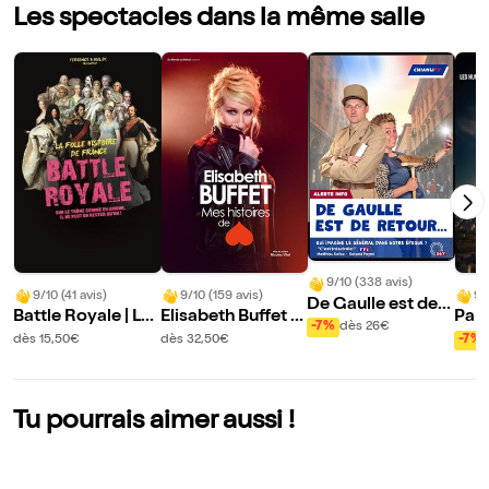
Les spectacles dans la même salle
9/10 (338 avis)
9/10 (41 avis)
9/10 (159 avis)
9/
De Gaulle est de r
Battle Royale | La
Elisabeth Buffet d
Par
etour
-7%
dès 26€
folle histoire de Fr
ans Mes histoires
b
dès 15,50€
dès 32,50€
-7%
ance - Volet 2
de coeur
Tu pourrais aimer aussi !