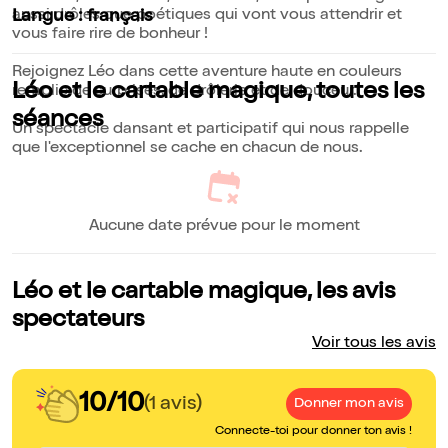
aussi drôles que poétiques qui vont vous attendrir et
Langue : français
vous faire rire de bonheur !
Rejoignez Léo dans cette aventure haute en couleurs
Léo et le cartable magique, toutes les
remplie de surprises, de drôlerie et de douceur.
séances
Un spectacle dansant et participatif qui nous rappelle
que l'exceptionnel se cache en chacun de nous.
Aucune date prévue pour le moment
Léo et le cartable magique, les avis
spectateurs
Voir tous les avis
10/10
(1 avis)
Donner mon avis
Connecte-toi pour donner ton avis !