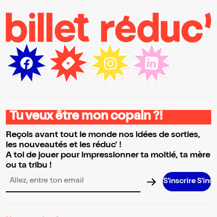
Tu veux être mon copain ?!
Reçois avant tout le monde nos idées de sorties,
les nouveautés et les réduc' !
A toi de jouer pour impressionner ta moitié, ta mère
ou ta tribu !
S’inscrire S’inscrire S’i
Adresse email pour la newsletter