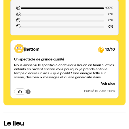
😍
100%
🤗
0%
😐
0%
🙁
0%
jinettom
10/10
Un spectacle de grande qualité
Nous avons vu le spectacle en février à Rouen en famille, et les
enfants en parlent encore voilà pourquoi je prends enfin le
temps d'écrire un avis + que positif ! Une énergie folle sur
scène, des beaux messages et quelle générosité dans
l'interprétation ! On rit, on est ému, on participe, trop bien !
Voir plus
Nous sommes ravis d'avoir découvert cette compagnie et ce
spectacle LEO ET LE CARTABLE MAGIQUE ! La danse y est
Publié
le 2 avr. 2026
vraiment quali, c'est drôle, c'est fin, tout y est pour les petits et
pour les grands et ça c'est top ! les adultes rient aussi
beaucoup! Allez-y sans hésiter si elles passent par chez vous !
On a déjà hâte qu'elles repassent par chez nous !
Le lieu