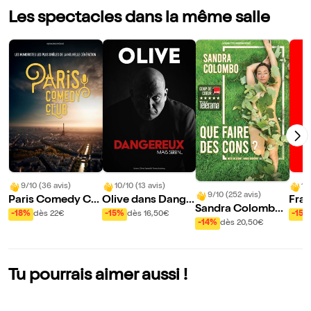
Les spectacles dans la même salle
9/10 (36 avis)
10/10 (13 avis)
10
9/10 (252 avis)
Paris Comedy Clu
Olive dans Dange
Fran
Sandra Colombo
b
reux, mais serein...
aux 
-18%
dès 22€
-15%
dès 16,50€
-15%
dans Que faire de
-14%
dès 20,50€
ra
s cons ?
Tu pourrais aimer aussi !