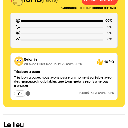
10/10
(1 avis)
Donner mon avis
Connecte-toi pour donner ton avis !
😍
100%
🤗
0%
😐
0%
🙁
0%
Sylvain
10/10
Vu avec Billet Réduc'
le 22 mars 2026
Très bon groupe
Très bon groupe, nous avons passé un moment agréable avec
des morceaux inoubliables que Lyon métal a repris à ne pas
manquer
Publié
le 23 mars 2026
Le lieu