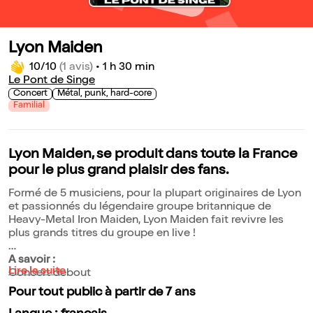
Lyon Maiden
10/10
(1 avis)
•
1 h 30 min
Le Pont de Singe
Concert
Métal, punk, hard-core
Familial
Lyon Maiden, se produit dans toute la France
pour le plus grand plaisir des fans.
Formé de 5 musiciens, pour la plupart originaires de Lyon
et passionnés du légendaire groupe britannique de
Heavy-Metal Iron Maiden, Lyon Maiden fait revivre les
plus grands titres du groupe en live !
A savoir :
Lire la suite
Concert debout
Pour tout public à partir de 7 ans