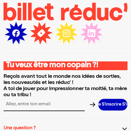
Tu veux être mon copain ?!
Reçois avant tout le monde nos idées de sorties,
les nouveautés et les réduc' !
A toi de jouer pour impressionner ta moitié, ta mère
ou ta tribu !
S’inscrire S’inscrire
Adresse email pour la newsletter
Une question ?