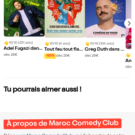
10/10 (251 avis)
10/10 (4 avis)
10/10 (104 avis)
Adel Fugazi dans
Tout feu tout flam
Greg Duth dans C
Le Temps d'une pa
me
oquilles
dès 28€
10
-50%
dès 20€
dès 28€
use
Ana
ns O
dès 
Tu pourrais aimer aussi !
À propos de Maroc Comedy Club