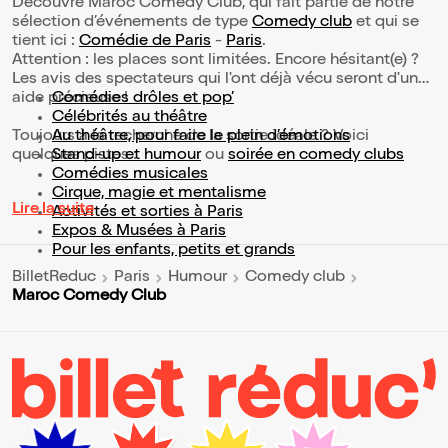
Découvre Maroc Comedy Club, qui fait partie de notre
sélection d’événements de type
Comedy club
et qui se
tient ici :
Comédie de Paris
-
Paris
.
Attention : les places sont limitées. Encore hésitant(e) ?
Les avis des spectateurs qui l'ont déjà vécu seront d'une
aide précieuse !
Comédies drôles et pop’
Célébrités au théâtre
Toujours à la recherche de la sortie idéale ? Voici
Au théâtre, pour faire le plein d’émotions
quelques pistes :
Stand-up et humour
ou
soirée en comedy clubs
Comédies musicales
Cirque, magie et mentalisme
Lire la suite
Activités et sorties à Paris
Expos & Musées à Paris
Pour les enfants, petits et grands
BilletReduc
Paris
Humour
Comedy club
Maroc Comedy Club