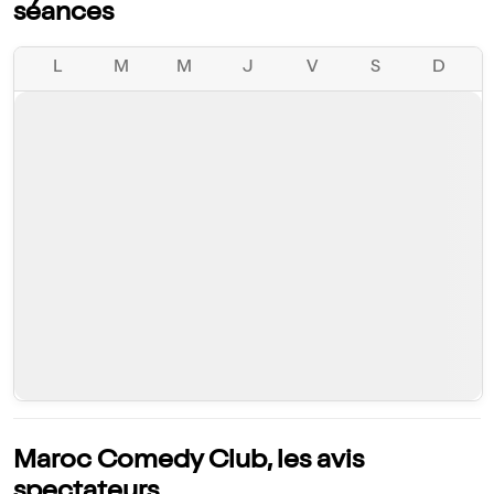
séances
L
M
M
J
V
S
D
Maroc Comedy Club, les avis
spectateurs