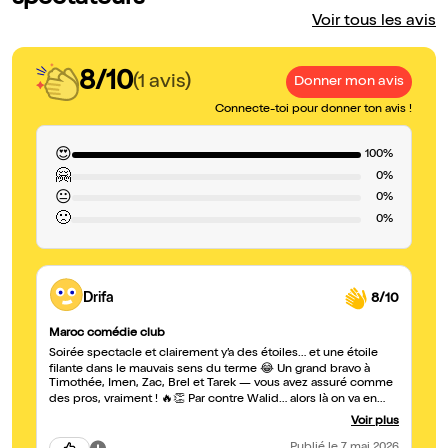
Voir tous les avis
8/10
(1 avis)
Donner mon avis
Connecte-toi pour donner ton avis !
😍
100%
🤗
0%
😐
0%
🙁
0%
Drifa
8/10
Maroc comédie club
Soirée spectacle et clairement y’a des étoiles… et une étoile
filante dans le mauvais sens du terme 😂 Un grand bravo à
Timothée, Imen, Zac, Brel et Tarek — vous avez assuré comme
des pros, vraiment ! 🔥👏 Par contre Walid… alors là on va en
parler 😅 À la sortie je veux juste une photo, il me sort le grand
Voir plus
“faut demander” 🙄 OK chef, t’as raison, pardon du
dérangement. Mais sur scène par contre, pour sortir des