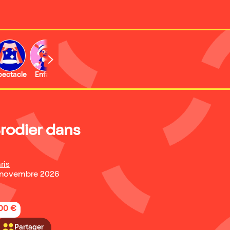
b
pectacle
Enfant
Concert
Activité
Expo et musée
Brodier dans
ris
2 novembre 2026
,00 €
Partager