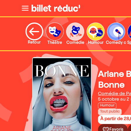
Retour
Théâtre
Comédie
Humour
Comedy clu
S
Ariane 
Bonne
Comédie de Pa
5 octobre au 
Humour
Tout public
À partir de 28
Favoris