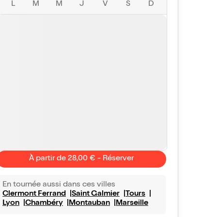
L
M
M
J
V
S
D
À partir de 28,00 € - Réserver
En tournée aussi dans ces villes
Clermont Ferrand
Saint Galmier
Tours
Lyon
Chambéry
Montauban
Marseille