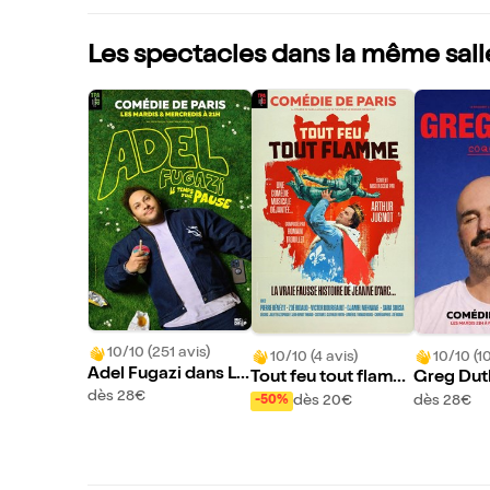
Les spectacles dans la même sall
10/10 (251 avis)
10/10 (4 avis)
10/10 (1
Adel Fugazi dans Le
Tout feu tout flamm
Greg Dut
Temps d'une pause
dès 28€
e
quilles
dès 20€
dès 28€
-50%