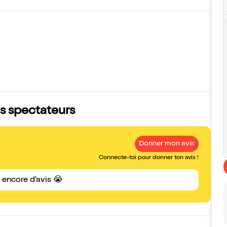
is spectateurs
Donner mon avis
Connecte-toi pour donner ton avis !
s encore d'avis 😭