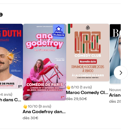
e
8/10 (1 avis)
Nouveau !
Maroc Comedy Clu
04 avis)
Ariane Br
b
dès 29,50€
h dans Co
Bonne
dès 28€
10/10 (9 avis)
Ana Godefroy dans
On s'accroche
dès 30€