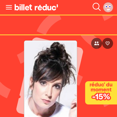
réduc' du
moment
-15%