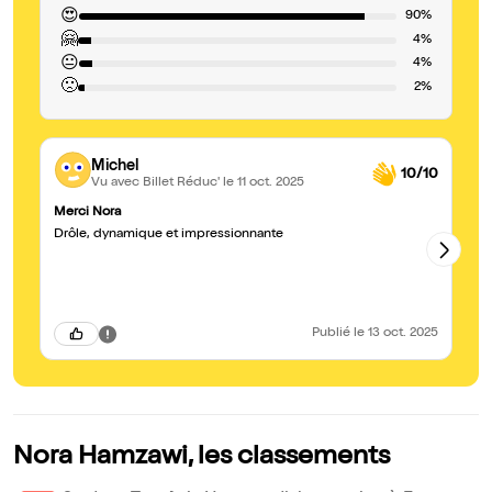
😍
90%
🤗
4%
😐
4%
🙁
2%
Michel
10/10
Vu avec Billet Réduc'
le 11 oct. 2025
Merci Nora
Gé
Drôle, dynamique et impressionnante
Un
dé
po
dé
Publié
le 13 oct. 2025
Nora Hamzawi, les classements