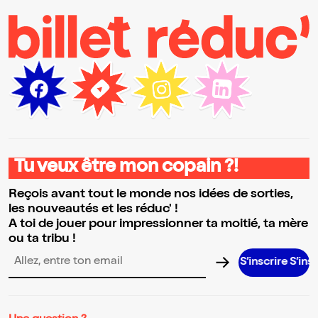
Tu veux être mon copain ?!
Reçois avant tout le monde nos idées de sorties,
les nouveautés et les réduc' !
A toi de jouer pour impressionner ta moitié, ta mère
ou ta tribu !
S’inscrire S’inscrire S’i
Adresse email pour la newsletter