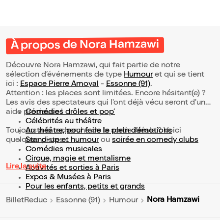
À propos de Nora Hamzawi
Découvre Nora Hamzawi, qui fait partie de notre
sélection d’événements de type
Humour
et qui se tient
ici :
Espace Pierre Amoyal
-
Essonne (91)
.
Attention : les places sont limitées. Encore hésitant(e) ?
Les avis des spectateurs qui l'ont déjà vécu seront d'une
aide précieuse !
Comédies drôles et pop’
Célébrités au théâtre
Toujours à la recherche de la sortie idéale ? Voici
Au théâtre, pour faire le plein d’émotions
quelques pistes :
Stand-up et humour
ou
soirée en comedy clubs
Comédies musicales
Cirque, magie et mentalisme
Lire la suite
Activités et sorties à Paris
Expos & Musées à Paris
Pour les enfants, petits et grands
Nora Hamzawi
BilletReduc
Essonne (91)
Humour