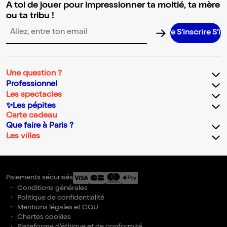
A toi de jouer pour impressionner ta moitié, ta mère
ou ta tribu !
S’inscrire S’inscri
Adresse email pour la newsletter
Une question ?
Professionnel
Les spectacles
✨Les pépites
Carte cadeau
Que faire à Paris ?
Les villes
Paiements sécurisés
Conditions générales
Politique de confidentialité
Mentions légales et CGU
Chartes cookies