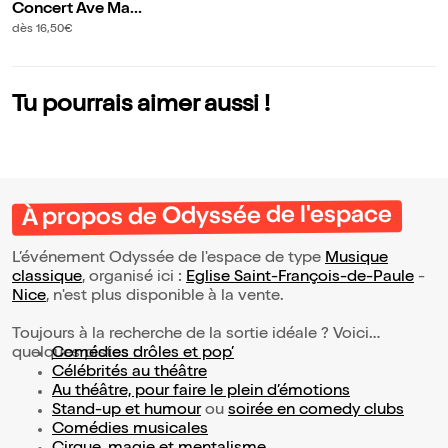
Concert Ave Mari
a
dès 16,50€
Tu pourrais aimer aussi !
À propos de Odyssée de l'espace
L’événement Odyssée de l'espace de type
Musique
classique
, organisé ici :
Eglise Saint-François-de-Paule
-
Nice
, n'est plus disponible à la vente.
Toujours à la recherche de la sortie idéale ? Voici
quelques pistes :
Comédies drôles et pop’
Célébrités au théâtre
Au théâtre, pour faire le plein d’émotions
Stand-up et humour
ou
soirée en comedy clubs
Comédies musicales