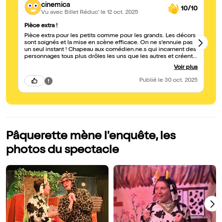
cinemica
10/10
Vu avec Billet Réduc'
le 12 oct. 2025
Pièce extra !
Un
Pièce extra pour les petits comme pour les grands. Les décors
Pâ
sont soignés et la mise en scène efficace. On ne s'ennuie pas
pl
un seul instant ! Chapeau aux comédien.ne.s qui incarnent des
ri
personnages tous plus drôles les uns que les autres et créent
et
une joyeuse interaction avec le public. Je recommande
mo
Voir plus
vivement !
re
fé
Publié
le 30 oct. 2025
Pâquerette mène l'enquête, les
photos du spectacle