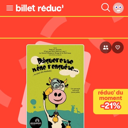
réduc' du
moment
-21%