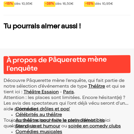
chante Barbara a
nterville
-15%
dès 10,95€
-38%
dès 16,50€
-15%
dès 10,95€
moureuse
Tu pourrais aimer aussi !
À propos de Pâquerette mène
l'enquête
Découvre Pâquerette mène l'enquête, qui fait partie de
notre sélection d’événements de type
Théâtre
et qui se
tient ici :
Théâtre Essaion
-
Paris
.
Attention : les places sont limitées. Encore hésitant(e) ?
Les avis des spectateurs qui l'ont déjà vécu seront d'une
aide précieuse !
Comédies drôles et pop’
Célébrités au théâtre
Toujours à la recherche de la sortie idéale ? Voici
Au théâtre, pour faire le plein d’émotions
quelques pistes :
Stand-up et humour
ou
soirée en comedy clubs
Comédies musicales