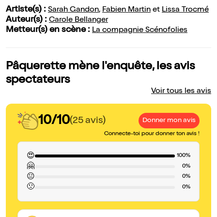
Artiste(s) :
Sarah Gandon
,
Fabien Martin
et
Lissa Trocmé
Auteur(s) :
Carole Bellanger
Metteur(s) en scène :
La compagnie Scénofolies
Pâquerette mène l'enquête, les avis
spectateurs
Voir tous les avis
10/10
(25 avis)
Donner mon avis
Connecte-toi pour donner ton avis !
😍
100%
🤗
0%
😐
0%
🙁
0%