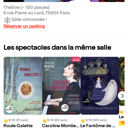
Théâtre (~ 100 places)
6 rue Pierre au Lard, 75004 Paris
Salle climatisée !
Réserver un parking
Les spectacles dans la même salle
9/
Le 
8/10 (81 avis)
9/10 (69 avis)
9/10 (120 avis)
art
-15%
Roule Galette
Caroline Montier
Le Fantôme de Ca