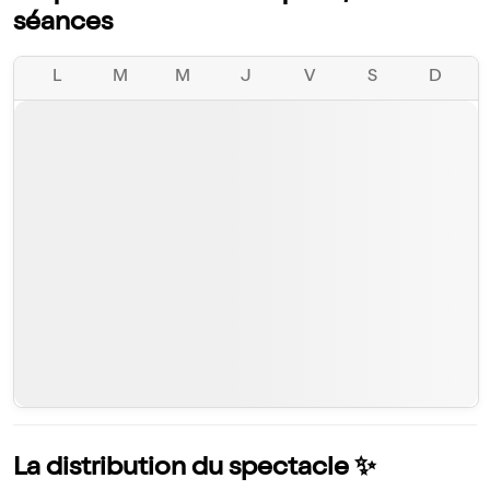
séances
L
M
M
J
V
S
D
La distribution du spectacle ✨