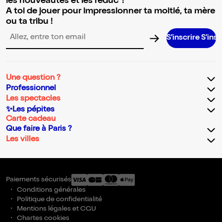
les nouveautés et les réduc' !
A toi de jouer pour impressionner ta moitié, ta mère
ou ta tribu !
S’inscrire S’inscrire S’inscrir
Adresse email pour la newsletter
Une question ?
Professionnel
Les spectacles
✨Les pépites
Carte cadeau
Que faire à Paris ?
Les villes
Paiements sécurisés
Conditions générales
Politique de confidentialité
Mentions légales et CGU
Chartes cookies