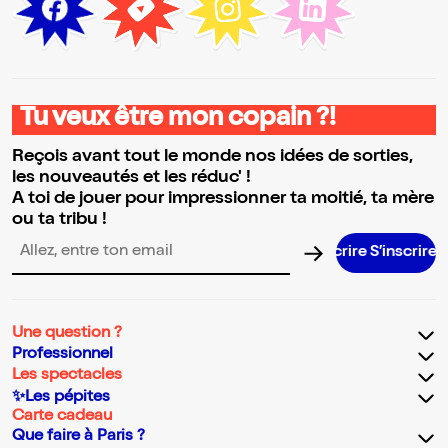
Tu veux être mon copain ?!
Reçois avant tout le monde nos idées de sorties,
les nouveautés et les réduc' !
A toi de jouer pour impressionner ta moitié, ta mère
ou ta tribu !
S’inscrir
Adresse email pour la newsletter
Une question ?
Professionnel
Les spectacles
✨Les pépites
Carte cadeau
Que faire à Paris ?