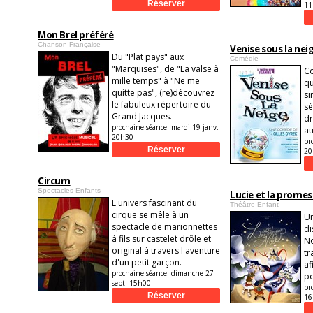
11
Mon Brel préféré
Chanson Française
Venise sous la nei
Du "Plat pays" aux
Comédie
"Marquises", de "La valse à
Co
mille temps" à "Ne me
qu
quitte pas", (re)découvrez
si
le fabuleux répertoire du
sé
Grand Jacques.
dr
prochaine séance:
mardi 19 janv.
au
20h30
pr
20
Circum
Spectacles Enfants
Lucie et la promes
L'univers fascinant du
Théâtre Enfant
cirque se mêle à un
Un
spectacle de marionnettes
di
à fils sur castelet drôle et
No
original à travers l'aventure
tr
d'un petit garçon.
af
prochaine séance:
dimanche 27
po
sept. 15h00
pr
16