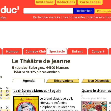
Invitations
Réductions
Carte cadeau
Offres pri
ntes
Recherche avancée
|
Les nouveautés
|
Dernières critiq
Humour
Comedy Club
Spectacle
Enfant
Concert
Le Théâtre de Jeanne
5 rue des Salorges, 44100 Nantes
Théâtre de 125 places environ
es
Agenda
Réservations
Non Disponible
Sa
Di
La chèvre de Monsieur Seguin
Quand le chat n'est
12
13
Théâtre Enfant
!
19
20
26
27
Le grand classique de la
Concert pour Enfants
littérature enfantine
Li
d'Alphonse Daudet dans
Jo
Sa
Di
3
4