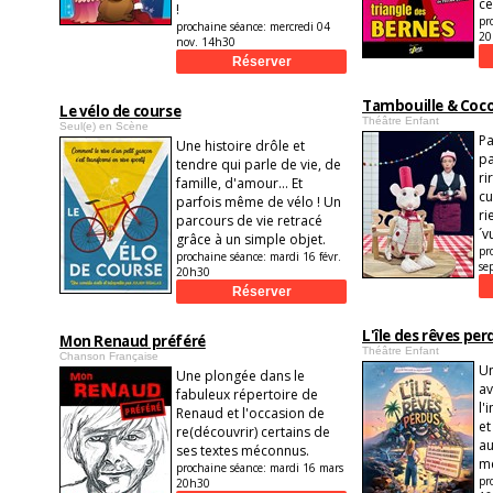
ce
!
pr
prochaine séance:
mercredi 04
20
nov. 14h30
Tambouille & Coc
Le vélo de course
Théâtre Enfant
Seul(e) en Scène
Pa
Une histoire drôle et
pa
tendre qui parle de vie, de
ri
famille, d'amour... Et
cu
parfois même de vélo ! Un
ri
parcours de vie retracé
´v
grâce à un simple objet.
pr
prochaine séance:
mardi 16 févr.
se
20h30
L'île des rêves per
Mon Renaud préféré
Théâtre Enfant
Chanson Française
Un
Une plongée dans le
av
fabuleux répertoire de
l'
Renaud et l'occasion de
et
re(découvrir) certains de
au
ses textes méconnus.
me
prochaine séance:
mardi 16 mars
pr
20h30