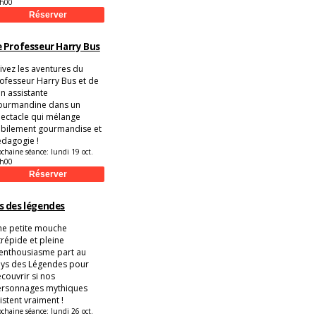
h00
 Professeur Harry Bus
ivez les aventures du
ofesseur Harry Bus et de
n assistante
ourmandine dans un
ectacle qui mélange
bilement gourmandise et
dagogie !
ochaine séance:
lundi 19 oct.
h00
s des légendes
e petite mouche
trépide et pleine
enthousiasme part au
ys des Légendes pour
couvrir si nos
ersonnages mythiques
istent vraiment !
ochaine séance:
lundi 26 oct.