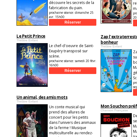
découvre les secrets de la
re
fabrication du pain.
ma
prochaine séance:
dimanche 25
pr
avr. 15h00
20
Le Petit Prince
Zap l'extraterrest
Théâtre Enfant
bonheur
Le chef-d'oeuvre de Saint-
Théâtre Enfant
Exupéry transposé sur
Za
scène.
su
prochaine séance:
samedi 20 févr.
bo
16h00
M
gé
Sc
pr
se
Un animal, des amis mots
Théâtre Enfant
Mon Souchon préf
Un conte musical qui
Chanson Française
prend des allures de
De
concert pour les petits
se
dans l'univers des animaux
M
de la ferme ! Musique
M
multiculturelle au rendez-
(r