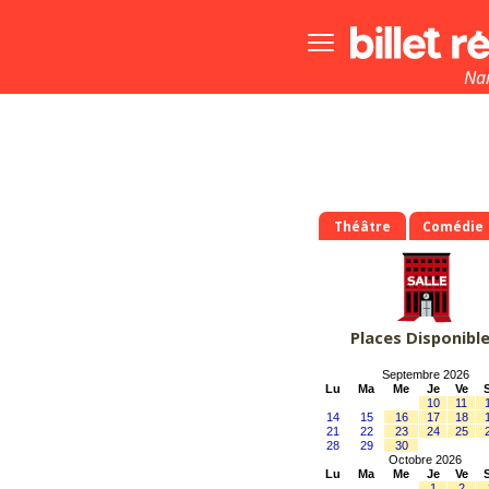
Bouton
menu
principale
Na
Théâtre
Comédie
Places Disponibl
Septembre 2026
Lu
Ma
Me
Je
Ve
10
11
14
15
16
17
18
21
22
23
24
25
28
29
30
Octobre 2026
Lu
Ma
Me
Je
Ve
1
2