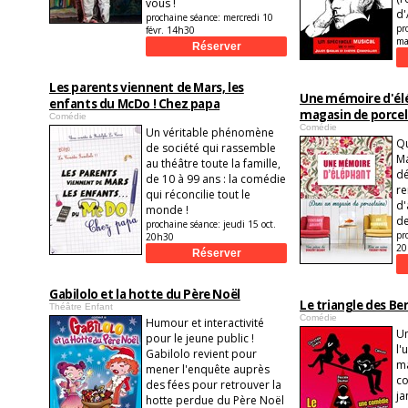
vous !
d'
prochaine séance:
mercredi 10
pr
févr. 14h30
ma
Les parents viennent de Mars, les
Une mémoire d'él
enfants du McDo ! Chez papa
magasin de porcel
Comédie
Comédie
Un véritable phénomène
Qu
de société qui rassemble
Ma
au théâtre toute la famille,
dé
de 10 à 99 ans : la comédie
re
qui réconcilie tout le
d'
monde !
de
prochaine séance:
jeudi 15 oct.
pr
20h30
20
Gabilolo et la hotte du Père Noël
Le triangle des Be
Théâtre Enfant
Comédie
Humour et interactivité
Un
pour le jeune public !
l'
Gabilolo revient pour
ma
mener l'enquête auprès
co
des fées pour retrouver la
ja
hotte perdue du Père Noël