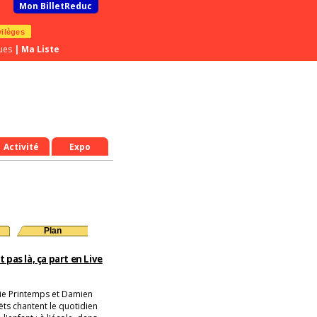
Mon BilletReduc
vilèges
ues
|
Ma Liste
Activité
Expo
Plan
 pas là, ça part en Live
lie Printemps et Damien
ëts chantent le quotidien