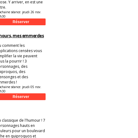
ose. Y arriver, en est une
tre.
ochaine séance:
jeudi 26 nov.
h30
amours, mes emmerdes
u comment les
plications censées vous
mplifier la vie peuvent
us la pourrir ! 3
rsonnages, des
iproquos, des
nsonges et des
mmerdes !
ochaine séance:
jeudi 05 nov.
h30
 classique de l'humour ! 7
rsonnages hauts en
uleurs pour un boulevard
che en quiproquos et