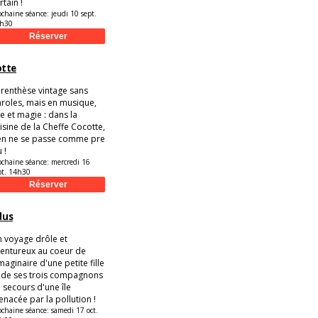
rtain !
ochaine séance:
jeudi 10 sept.
h30
otte
renthèse vintage sans
roles, mais en musique,
re et magie : dans la
isine de la Cheffe Cocotte,
en ne se passe comme pre
u !
ochaine séance:
mercredi 16
pt. 14h30
dus
 voyage drôle et
entureux au coeur de
imaginaire d'une petite fille
 de ses trois compagnons
 secours d'une île
nacée par la pollution !
ochaine séance:
samedi 17 oct.