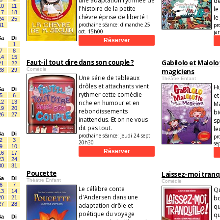
une adaptation rythmée de
de
10
11
l'histoire de la petite
le
17
18
chèvre éprise de liberté !
le
24
25
prochaine séance:
dimanche 25
pr
31
oct. 15h00
ja
Sa
Di
1
7
8
14
15
Faut-il tout dire dans son couple ?
Gabilolo et Malolo
21
22
Comédie
28
29
magiciens
Une série de tableaux
Théâtre Enfant
drôles et attachants vient
Hu
Sa
Di
rythmer cette comédie
et
5
6
12
13
riche en humour et en
Ma
19
20
rebondissements
bi
26
27
inattendus. Et on ne vous
sp
dit pas tout.
le
Sa
Di
prochaine séance:
jeudi 24 sept.
pr
2
3
20h30
se
9
10
16
17
23
24
30
31
Poucette
Laissez-moi tranqu
Sa
Di
Théâtre Enfant
Comédie
6
7
Le célèbre conte
Qu
13
14
d'Andersen dans une
bo
20
21
27
28
adaptation drôle et
qu
poétique du voyage
qu
Sa
Di