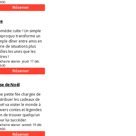
h00
ge
médie culte ! Un simple
iproquo transforme un
mple dîner entre amis en
rie de situations plus
ôles les unes que les
tres !
ochaine séance:
jeudi 17 déc.
h30
se de Noël
e petite fée chargée de
stribuer les cadeaux de
ël va visiter le monde à
avers contes et légendes
in de trouver quelqu'un
ur lui succéder.
ochaine séance:
samedi 19 déc.
h00