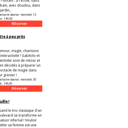
 l'enfant : à l'école, dans
 bain, avec doudou, dans
 jardin...
ochaine séance:
mercredi 13
nv. 14h30
tte à peu près
mour, magie, chansons
 interactivité ! Gabilolo et
lolotte sont de retour et
en décidés à préparer un
ectacle de magie dans
ur grenier !
ochaine séance:
mercredi 30
pt. 14h30
ille !
and le trio classique d'un
ulevard se transforme en
atuor infernal ! Vouloir
itter sa femme est une