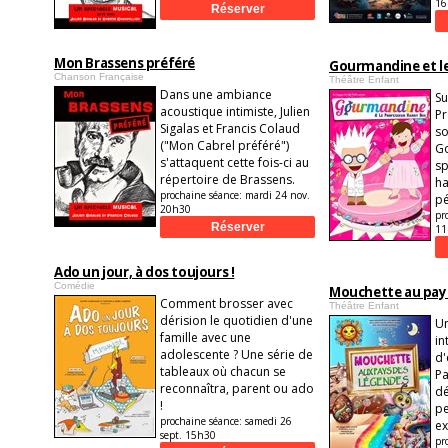
16
Mon Brassens préféré
Gourmandine et le
Chanson Française
Théâtre Enfant
Dans une ambiance
Su
acoustique intimiste, Julien
Pr
Sigalas et Francis Colaud
so
("Mon Cabrel préféré")
G
s'attaquent cette fois-ci au
sp
répertoire de Brassens.
ha
prochaine séance:
mardi 24 nov.
pé
20h30
pr
11
Ado un jour, à dos toujours !
Comédie
Mouchette au pay
Comment brosser avec
Théâtre Enfant
dérision le quotidien d'une
Un
famille avec une
in
adolescente ? Une série de
d'
tableaux où chacun se
Pa
reconnaîtra, parent ou ado
dé
!
p
prochaine séance:
samedi 26
ex
sept. 15h30
pr