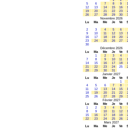
5
6
7
8
9
12
13
14
15
16
19
20
21
22
23
26
27
28
29
30
Novembre 2026
Lu
Ma
Me
Je
Ve
2
3
4
5
6
9
10
11
12
13
16
17
18
19
20
23
24
25
26
27
30
Décembre 2026
Lu
Ma
Me
Je
Ve
1
2
3
4
7
8
9
10
11
14
15
16
17
18
21
22
23
24
25
28
29
30
31
Janvier 2027
Lu
Ma
Me
Je
Ve
1
4
5
6
7
8
11
12
13
14
15
18
19
20
21
22
25
26
27
28
29
Février 2027
Lu
Ma
Me
Je
Ve
1
2
3
4
5
8
9
10
11
12
15
16
17
18
19
22
23
24
25
26
Mars 2027
Lu
Ma
Me
Je
Ve