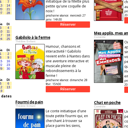
initiatique de la fillette plus
ch
6
7
13
14
petite qu'une coquille de
au
20
21
noix !
pr
27
28
20
prochaine séance:
mercredi 27
janv. 14h30
Sa
Di
3
4
10
11
Mes applis, mes 
17
18
Gabilolo à la ferme
Comédie
24
25
Théâtre Enfant
O
Humour, chansons et
ap
Sa
Di
interactivité ! Gabilolo
si
1
2
revient enfin à Nantes dans
vo
8
9
une aventure interactive et
pe
15
16
22
23
musicale pleine de
qu
29
30
rebondissements à la
me
ferme !
e
Sa
Di
prochaine séance:
dimanche 28
pr
5
6
févr. 15h00
20
12
13
19
s dates
Fourmi de pain
Chat en poche
Théâtre Enfant
Comédie
Le conte initiatique d'une
Un
toute petite fourmi qui, en
pe
cherchant à trouver sa
co
place parmi les siens,
ri