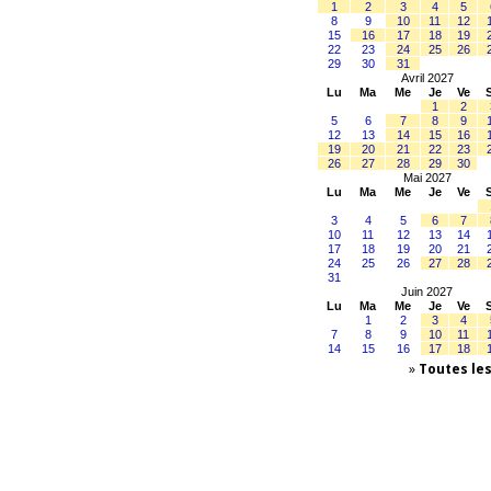
1
2
3
4
5
8
9
10
11
12
15
16
17
18
19
22
23
24
25
26
29
30
31
Avril 2027
Lu
Ma
Me
Je
Ve
1
2
5
6
7
8
9
12
13
14
15
16
19
20
21
22
23
26
27
28
29
30
Mai 2027
Lu
Ma
Me
Je
Ve
3
4
5
6
7
10
11
12
13
14
17
18
19
20
21
24
25
26
27
28
31
Juin 2027
Lu
Ma
Me
Je
Ve
1
2
3
4
7
8
9
10
11
14
15
16
17
18
»
Toutes le