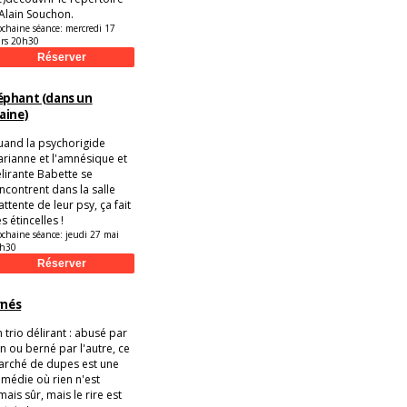
Alain Souchon.
ochaine séance:
mercredi 17
rs 20h30
éphant (dans un
aine)
and la psychorigide
rianne et l'amnésique et
lirante Babette se
ncontrent dans la salle
attente de leur psy, ça fait
s étincelles !
ochaine séance:
jeudi 27 mai
h30
rnés
 trio délirant : abusé par
un ou berné par l'autre, ce
rché de dupes est une
médie où rien n'est
mais sûr, mais le rire est