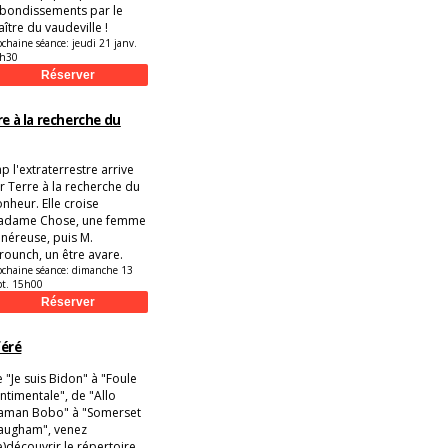
bondissements par le
ître du vaudeville !
ochaine séance:
jeudi 21 janv.
h30
re à la recherche du
p l'extraterrestre arrive
r Terre à la recherche du
nheur. Elle croise
adame Chose, une femme
néreuse, puis M.
rounch, un être avare.
ochaine séance:
dimanche 13
pt. 15h00
éré
 "Je suis Bidon" à "Foule
ntimentale", de "Allo
aman Bobo" à "Somerset
augham", venez
e)découvrir le répertoire