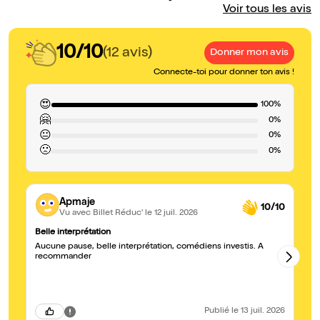
Voir tous les avis
10/10
(12 avis)
Donner mon avis
Connecte-toi pour donner ton avis !
😍
100%
🤗
0%
😐
0%
🙁
0%
Apmaje
10/10
Vu avec Billet Réduc'
le 12 juil. 2026
Belle interprétation
E
Aucune pause, belle interprétation, comédiens investis. A
C'
recommander
dy
em
Publié
le 13 juil. 2026