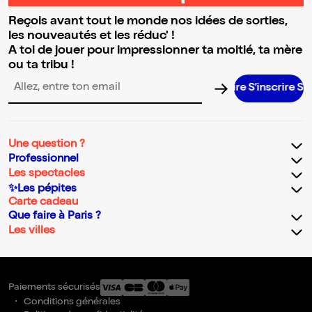
Reçois avant tout le monde nos idées de sorties,
les nouveautés et les réduc' !
A toi de jouer pour impressionner ta moitié, ta mère
ou ta tribu !
S’inscrire S’ins
Adresse email pour la newsletter
Une question ?
Professionnel
Les spectacles
✨Les pépites
Carte cadeau
Que faire à Paris ?
Les villes
Paiements sécurisés
Conditions générales