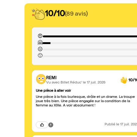
10/10
(89 avis)
😍
🤗
😐
🙁
REMI
10/1
Vu avec Billet Réduc'
le 17 juil. 2026
Une pièce à aller voir
Une pièce à la fois burlesque, drôle et un drame. La troupe
joue très bien. Une pièce engagée sur la condition de la
femme au XIXe. A voir absolument !
Publié
le 17 juil. 20