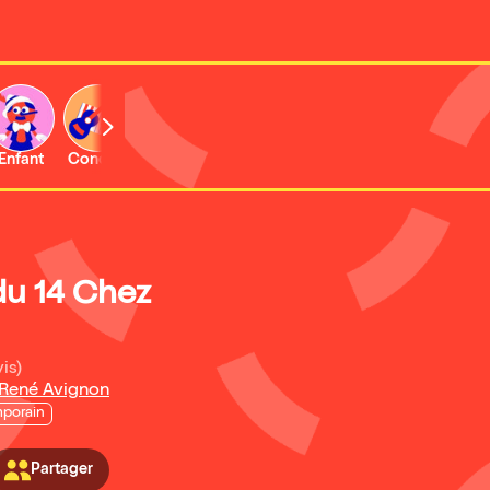
Enfant
Concert
Activité
du 14 Chez
is)
 René Avignon
porain
Partager