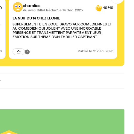
choralies
0
10/10
Vu avec Billet Réduc'
le 14 déc. 2025
LA NUIT DU 14 CHEZ LEONIE
Une p
SUPERBEMENT BIEN JOUE. BRAVO AUX COMEDIENNES ET
Je vai
AU COMEDIEN QUI JOUENT AVEC UNE INCROYABLE
assuré
PRESENCE ET TRANSMETTENT PARFAITEMENT LEUR
pièce
EMOTION SUR THEME D'UN THRILLER CAPTIVANT.
Bravo
l’acte
s’ennu
26
Publié
le 15 déc. 2025
-