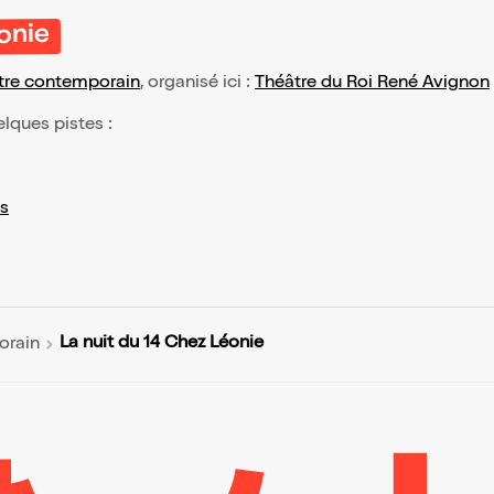
onie
tre contemporain
, organisé ici :
Théâtre du Roi René Avignon
elques pistes :
s
La nuit du 14 Chez Léonie
orain