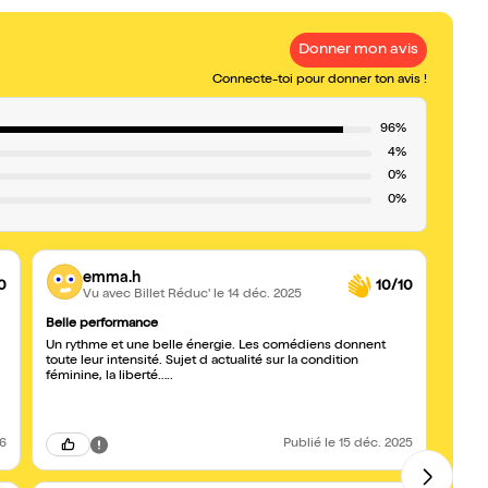
Donner mon avis
Connecte-toi pour donner ton avis !
96%
4%
0%
0%
emma.h
0
10/10
Vu avec Billet Réduc'
le 14 déc. 2025
Belle performance
Du gra
Un rythme et une belle énergie. Les comédiens donnent
Allez
toute leur intensité. Sujet d actualité sur la condition
Bravo
féminine, la liberté…..
26
Publié
le 15 déc. 2025