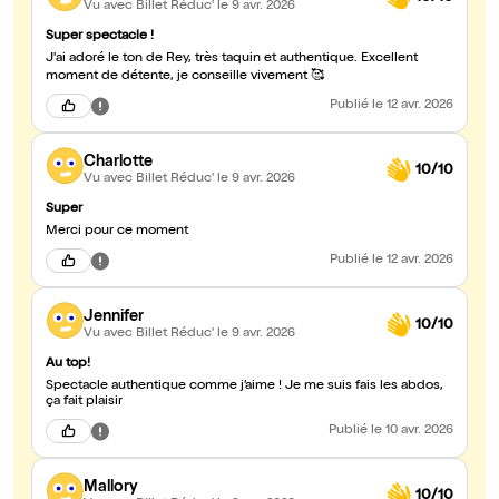
Vu avec Billet Réduc'
le 9 avr. 2026
Super spectacle !
J'ai adoré le ton de Rey, très taquin et authentique. Excellent
moment de détente, je conseille vivement 🥰
Publié
le 12 avr. 2026
Charlotte
10/10
Vu avec Billet Réduc'
le 9 avr. 2026
Super
Merci pour ce moment
Publié
le 12 avr. 2026
Jennifer
10/10
Vu avec Billet Réduc'
le 9 avr. 2026
Au top!
Spectacle authentique comme j’aime ! Je me suis fais les abdos,
ça fait plaisir
Publié
le 10 avr. 2026
Mallory
10/10