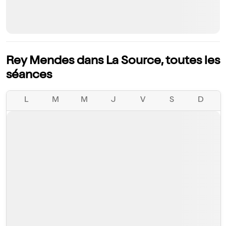
Rey Mendes dans La Source, toutes les
séances
L
M
M
J
V
S
D