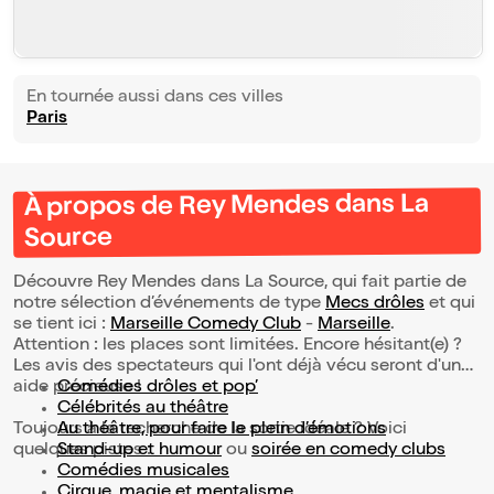
En tournée aussi dans ces villes
Paris
À propos de Rey Mendes dans La
Source
Découvre Rey Mendes dans La Source, qui fait partie de
notre sélection d’événements de type
Mecs drôles
et qui
se tient ici :
Marseille Comedy Club
-
Marseille
.
Attention : les places sont limitées. Encore hésitant(e) ?
Les avis des spectateurs qui l'ont déjà vécu seront d'une
aide précieuse !
Comédies drôles et pop’
Célébrités au théâtre
Toujours à la recherche de la sortie idéale ? Voici
Au théâtre, pour faire le plein d’émotions
quelques pistes :
Stand-up et humour
ou
soirée en comedy clubs
Comédies musicales
Cirque, magie et mentalisme