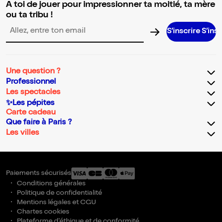
A toi de jouer pour impressionner ta moitié, ta mère
ou ta tribu !
S’inscrire S’inscrire S’
Adresse email pour la newsletter
Une question ?
Professionnel
Les spectacles
✨Les pépites
Carte cadeau
Que faire à Paris ?
Les villes
Paiements sécurisés
Conditions générales
Politique de confidentialité
Mentions légales et CGU
Chartes cookies
Plateforme d'éthique et de conformité