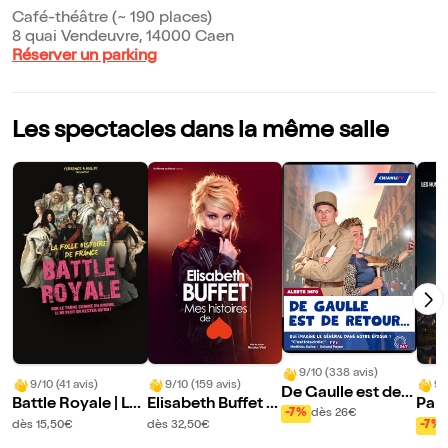
Café-théâtre (~ 190 places)
8 quai Vendeuvre, 14000 Caen
Réserver un parking
Les spectacles dans la même salle
9/10 (338 avis)
9/10 (41 avis)
9/10 (159 avis)
9/
De Gaulle est de r
Battle Royale | La
Elisabeth Buffet d
Par
etour
-7%
dès 26€
folle histoire de Fr
ans Mes histoires
b
dès 15,50€
dès 32,50€
-7%
ance - Volet 2
de coeur