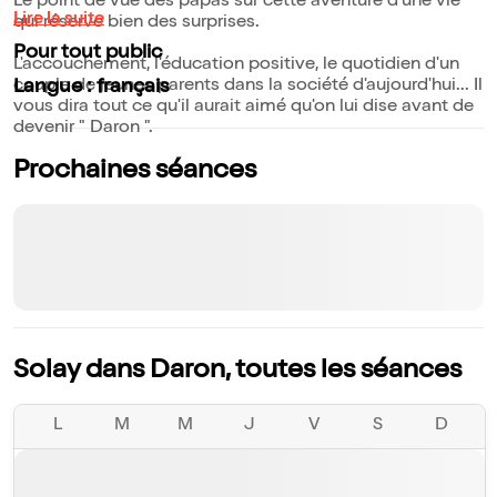
Le point de vue des papas sur cette aventure d'une vie
Lire la suite
qui réserve bien des surprises.
Pour tout public
L'accouchement, l'éducation positive, le quotidien d'un
couple de jeunes parents dans la société d'aujourd'hui... Il
Langue : français
vous dira tout ce qu'il aurait aimé qu'on lui dise avant de
devenir " Daron ".
Prochaines séances
Solay dans Daron, toutes les séances
L
M
M
J
V
S
D