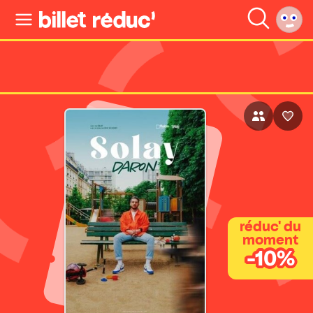
réduc' du
moment
-10%