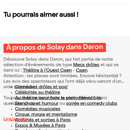
Tu pourrais aimer aussi !
À propos de Solay dans Daron
Découvre Solay dans Daron, qui fait partie de notre
sélection d’événements de type
Mecs drôles
et qui se
tient ici :
Théâtre à l'Ouest Caen
-
Caen
.
Attention : les places sont limitées. Encore hésitant(e) ?
Les avis des spectateurs qui l'ont déjà vécu seront d'une
aide précieuse !
Comédies drôles et pop’
Célébrités au théâtre
Toujours à la recherche de la sortie idéale ? Voici
Au théâtre, pour faire le plein d’émotions
quelques pistes :
Stand-up et humour
ou
soirée en comedy clubs
Comédies musicales
Cirque, magie et mentalisme
Lire la suite
Activités et sorties à Paris
Expos & Musées à Paris