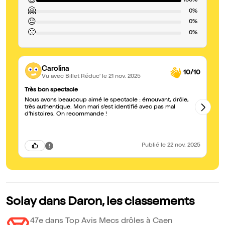
😍
100%
🤗
0%
😐
0%
🙁
0%
Carolina
10/10
Vu avec Billet Réduc'
le 21 nov. 2025
Très bon spectacle
te
Nous avons beaucoup aimé le spectacle : émouvant, drôle,
de
très authentique. Mon mari s’est identifié avec pas mal
tr
d’histoires. On recommande !
ja
qu
su
tri
Publié
le 22 nov. 2025
Solay dans Daron, les classements
47e dans Top Avis Mecs drôles à Caen