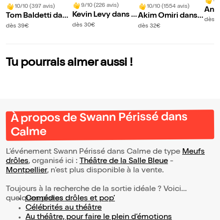
9/
9/10 (226 avis)
10/10 (397 avis)
10/10 (1554 avis)
Ant
Kevin Levy dans C
Tom Baldetti dans
Akim Omiri dans
x da
dès 
ocu
Tome 1
Contexte
dès 30€
dès 39€
dès 32€
mais
Tu pourrais aimer aussi !
À propos de Swann Périssé dans
Calme
L’événement Swann Périssé dans Calme de type
Meufs
drôles
, organisé ici :
Théâtre de la Salle Bleue
-
Montpellier
, n'est plus disponible à la vente.
Toujours à la recherche de la sortie idéale ? Voici
quelques pistes :
Comédies drôles et pop’
Célébrités au théâtre
Au théâtre, pour faire le plein d’émotions