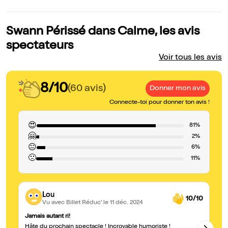
Swann Périssé dans Calme, les avis
spectateurs
Voir tous les avis
8/10
(60 avis)
Donner mon avis
Connecte-toi pour donner ton avis !
😍
81%
🤗
2%
😐
6%
🙁
11%
Lou
10/10
Vu avec Billet Réduc'
le 11 déc. 2024
Jamais autant ri!
Dr
Hâte du prochain spectacle ! Incroyable humoriste !
Sw