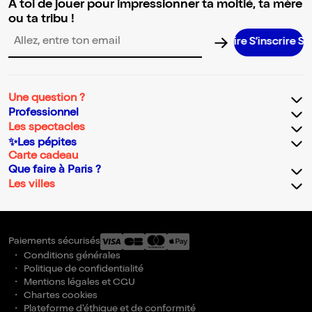
A toi de jouer pour impressionner ta moitié, ta mère
ou ta tribu !
S’inscrire S’i
Adresse email pour la newsletter
Une question ?
Professionnel
Les spectacles
✨Les pépites
Carte cadeau
Que faire à Paris ?
Les villes
Paiements sécurisés
Conditions générales
Politique de confidentialité
Mentions légales et CGU
Chartes cookies
Plateforme d'éthique et de conformité