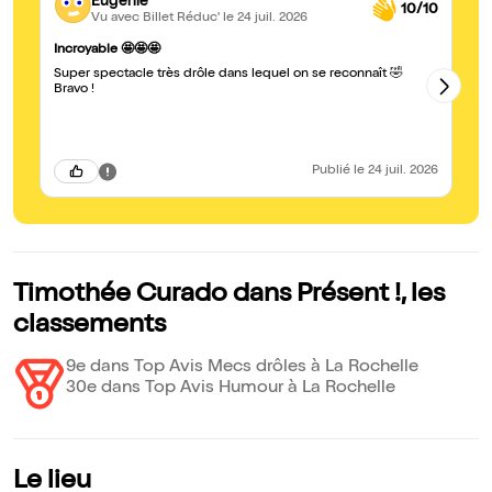
Eugenie
10/10
Vu avec Billet Réduc'
le 24 juil. 2026
Sp
Incroyable 🤩🤩🤩
Su
Super spectacle très drôle dans lequel on se reconnaît 🤣
je
Bravo !
gr
Publié
le 24 juil. 2026
Timothée Curado dans Présent !, les
classements
9e dans Top Avis Mecs drôles à La Rochelle
30e dans Top Avis Humour à La Rochelle
Le lieu