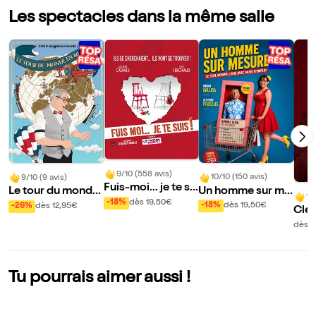
Les spectacles dans la même salle
9/10 (558 avis)
10/10 (150 avis)
9/10 (9 avis)
Fuis-moi... je te su
Un homme sur me
Le tour du monde
10
is !
-18%
dès 19,50€
sure
en 80 tours (ou pr
-18%
dès 19,50€
-26%
dès 12,95€
Clém
esque)
ns M
dès 2
Tu pourrais aimer aussi !