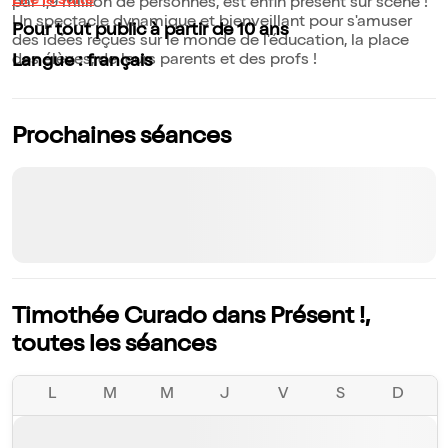
Lire la suite
par 1,9 million de personnes, est enfin présent sur scène !
Un spectacle dynamique et bienveillant pour s'amuser
Pour tout public à partir de 10 ans
des idées reçues sur le monde de l'éducation, la place
des élèves, de leurs parents et des profs !
Langue : français
Prochaines séances
Timothée Curado dans Présent !,
toutes les séances
L
M
M
J
V
S
D