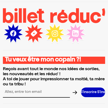
Tu veux être mon copain ?!
Reçois avant tout le monde nos idées de sorties,
les nouveautés et les réduc' !
A toi de jouer pour impressionner ta moitié, ta mère
ou ta tribu !
S’inscrire S’inscrire S’insc
Adresse email pour la newsletter