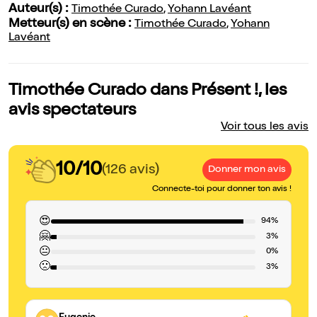
Auteur(s) :
Timothée Curado
,
Yohann Lavéant
Metteur(s) en scène :
Timothée Curado
,
Yohann
Lavéant
Timothée Curado dans Présent !, les
avis spectateurs
Voir tous les avis
10/10
(126 avis)
Donner mon avis
Connecte-toi pour donner ton avis !
😍
94%
🤗
3%
😐
0%
🙁
3%