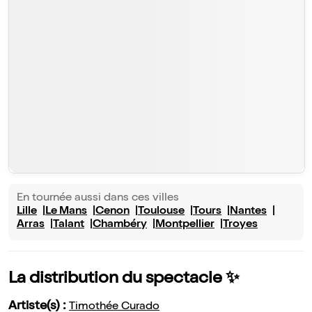
En tournée aussi dans ces villes
Lille
Le Mans
Cenon
Toulouse
Tours
Nantes
Arras
Talant
Chambéry
Montpellier
Troyes
La distribution du spectacle ✨
Artiste(s) :
Timothée Curado