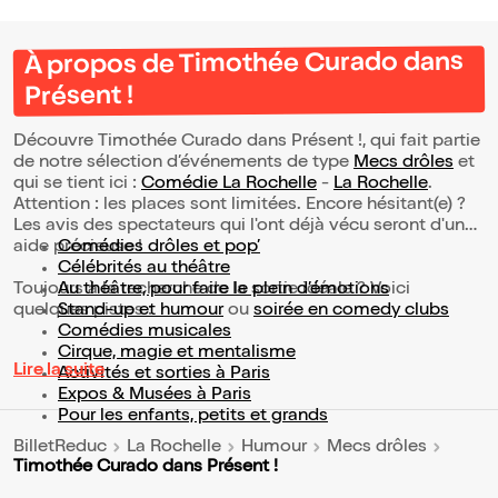
À propos de Timothée Curado dans
Présent !
Découvre Timothée Curado dans Présent !, qui fait partie
de notre sélection d’événements de type
Mecs drôles
et
qui se tient ici :
Comédie La Rochelle
-
La Rochelle
.
Attention : les places sont limitées. Encore hésitant(e) ?
Les avis des spectateurs qui l'ont déjà vécu seront d'une
aide précieuse !
Comédies drôles et pop’
Célébrités au théâtre
Toujours à la recherche de la sortie idéale ? Voici
Au théâtre, pour faire le plein d’émotions
quelques pistes :
Stand-up et humour
ou
soirée en comedy clubs
Comédies musicales
Cirque, magie et mentalisme
Lire la suite
Activités et sorties à Paris
Expos & Musées à Paris
Pour les enfants, petits et grands
BilletReduc
La Rochelle
Humour
Mecs drôles
Timothée Curado dans Présent !