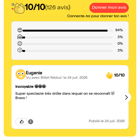
10/10
(126 avis)
Donner mon avis
Connecte-toi pour donner ton avis !
😍
94%
🤗
3%
😐
0%
🙁
3%
Eugenie
10/10
Vu avec Billet Réduc'
le 24 juil. 2026
Sp
Incroyable 🤩🤩🤩
Su
Super spectacle très drôle dans lequel on se reconnaît 🤣
je
Bravo !
gr
Publié
le 24 juil. 2026