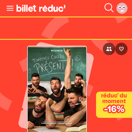
réduc' du
moment
-16%