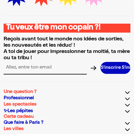
Tu veux être mon copain ?!
Reçois avant tout le monde nos idées de sorties,
les nouveautés et les réduc' !
A toi de jouer pour impressionner ta moitié, ta mère
ou ta tribu !
S’inscrire S’inscrire S’ins
Adresse email pour la newsletter
Une question ?
Professionnel
Les spectacles
✨Les pépites
Carte cadeau
Que faire à Paris ?
Les villes