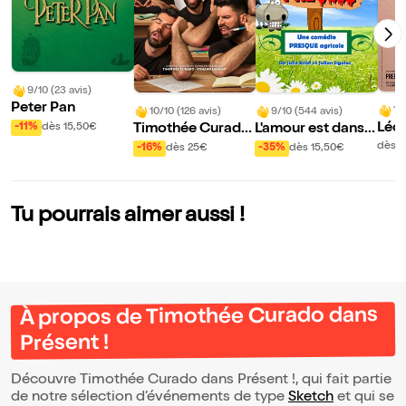
9/10 (23 avis)
Peter Pan
10
10/10 (126 avis)
9/10 (544 avis)
Léo
-11%
dès 15,50€
Timothée Curado
L'amour est dans l
and 
dans Présent !
e presque
dès 
-16%
dès 25€
-35%
dès 15,50€
ecta
Tu pourrais aimer aussi !
À propos de Timothée Curado dans
Présent !
Découvre Timothée Curado dans Présent !, qui fait partie
de notre sélection d’événements de type
Sketch
et qui se