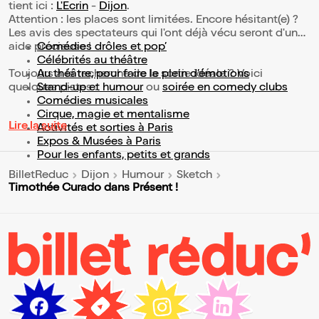
tient ici :
L'Ecrin
-
Dijon
.
Attention : les places sont limitées. Encore hésitant(e) ?
Les avis des spectateurs qui l'ont déjà vécu seront d'une
aide précieuse !
Comédies drôles et pop’
Célébrités au théâtre
Toujours à la recherche de la sortie idéale ? Voici
Au théâtre, pour faire le plein d’émotions
quelques pistes :
Stand-up et humour
ou
soirée en comedy clubs
Comédies musicales
Cirque, magie et mentalisme
Lire la suite
Activités et sorties à Paris
Expos & Musées à Paris
Pour les enfants, petits et grands
BilletReduc
Dijon
Humour
Sketch
Timothée Curado dans Présent !