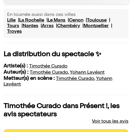
En tournée aussi dans ces villes
Lille
La Rochelle
Le Mans
Cenon
Toulouse
Tours
Nantes
Arras
Chambéry
Montpellier
Troyes
La distribution du spectacle ✨
Artiste(s) :
Timothée Curado
Auteur(s) :
Timothée Curado
,
Yohann Lavéant
Metteur(s) en scène :
Timothée Curado
,
Yohann
Lavéant
Timothée Curado dans Présent !, les
avis spectateurs
Voir tous les avis