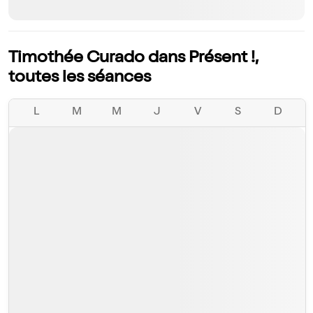
Timothée Curado dans Présent !,
toutes les séances
L
M
M
J
V
S
D