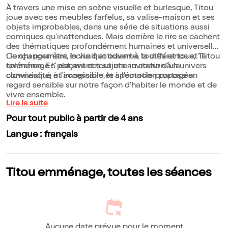
À travers une mise en scène visuelle et burlesque, Titou
joue avec ses meubles farfelus, sa valise-maison et ses
objets improbables, dans une série de situations aussi
comiques qu'inattendues. Mais derrière le rire se cachent
des thématiques profondément humaines et universelles
: le changement, la vie quotidienne, la différence et la
Conçu pour être inclusif et ouvert à toutes et tous, "Titou
tolérance. En plaçant ces sujets au coeur d'un univers
emménage !" est avant tout une invitation à la
clownesque et accessible, le spectacle propose un
convivialité, à l'imaginaire et à l'émotion partagée.
regard sensible sur notre façon d'habiter le monde et de
vivre ensemble.
Lire la suite
Pour tout public à partir de 4 ans
Langue : français
Titou emménage, toutes les séances
Aucune date prévue pour le moment