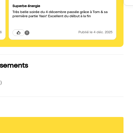
Superbe énergie
Excel
Très belle soirée du 4 décembre passée grâce à Tom & sa
J'ai p
première partie Yasir! Excellent du début à la fin
la soi
26
Publié
le 4 déc. 2025
assements
)