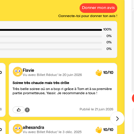
Donner mon avis
Connecte-toi pour donner ton avis !
100%
0%
0%
0%
Flavie
0
10/10
Vu avec Billet Réduc'
le 20 juin 2026
Soiree très chaude mais très drôle
Très d
Très belle soiree oú on a bcp ri grâce à Tom et à sa première
Nous 
partie prometteuse, Yassir. Je recommande a tous !
26
Publié
le 21 juin 2026
alhexandra
0
10/10
Vu avec Billet Réduc'
le 3 déc. 2025