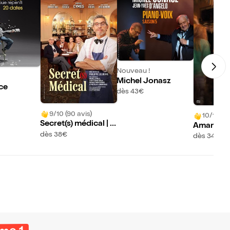
Nouveau !
Michel Jonasz
ce
dès 43€
9/10 (90 avis)
10/10 (41
Secret(s) médical | A
Amandine
vec Michel Cymes
dès 38€
ans Renv
dès 34,50