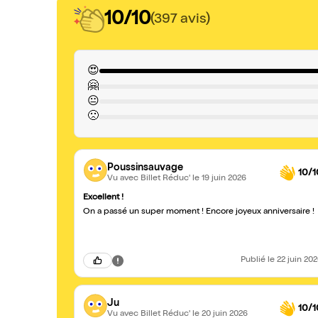
10/10
(397 avis)
😍
🤗
😐
🙁
Poussinsauvage
10/1
Vu avec Billet Réduc'
le 19 juin 2026
Excellent !
On a passé un super moment ! Encore joyeux anniversaire !
Publié
le 22 juin 20
Ju
10/1
Vu avec Billet Réduc'
le 20 juin 2026