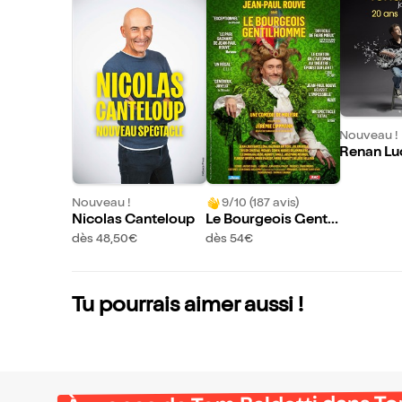
Nouveau !
Renan Lu
Nouveau !
9/10 (187 avis)
Nicolas Canteloup
Le Bourgeois Gentil
homme avec Jean-
dès 48,50€
dès 54€
Paul Rouve
Tu pourrais aimer aussi !