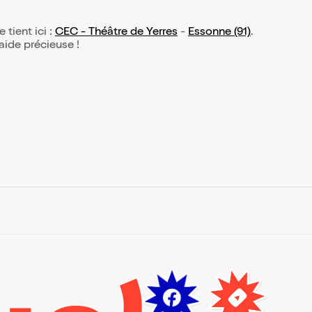
e tient ici :
CEC - Théâtre de Yerres
-
Essonne (91)
.
 aide précieuse !