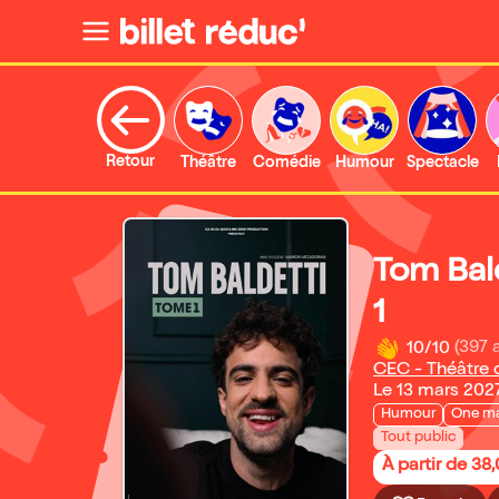
Retour
Théâtre
Comédie
Humour
Spectacle
Tom Bal
1
10/10
(397 
CEC - Théâtre 
Le 13 mars 202
Humour
One m
Tout public
À partir de 38