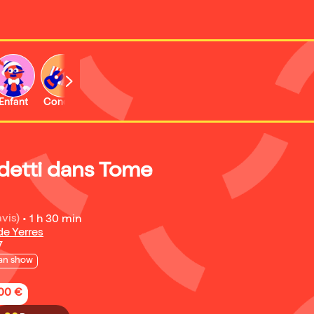
Enfant
Concert
Activité
detti dans Tome
avis)
•
1 h 30 min
de Yerres
7
an show
,00 €