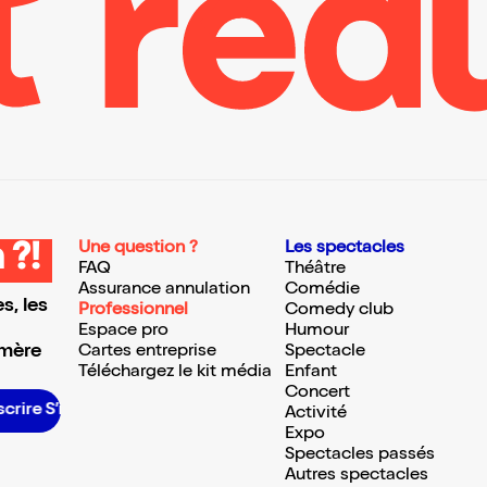
Une question ?
Les spectacles
 ?!
FAQ
Théâtre
Assurance annulation
Comédie
s, les
Professionnel
Comedy club
Espace pro
Humour
 mère
Cartes entreprise
Spectacle
Téléchargez le kit média
Enfant
Concert
re S’inscrire S’inscrire S’inscrire S’inscrire S’inscrire S’inscrire S’inscrire S’inscrire S’inscrire S’inscrire S’inscrire
Activité
Expo
Spectacles passés
Autres spectacles