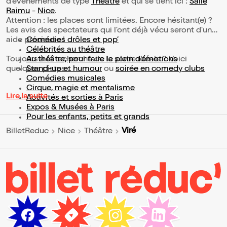
d’événements de type
Théâtre
et qui se tient ici :
Salle
Raimu
-
Nice
.
Attention : les places sont limitées. Encore hésitant(e) ?
Les avis des spectateurs qui l'ont déjà vécu seront d'une
aide précieuse !
Comédies drôles et pop’
Célébrités au théâtre
Toujours à la recherche de la sortie idéale ? Voici
Au théâtre, pour faire le plein d’émotions
quelques pistes :
Stand-up et humour
ou
soirée en comedy clubs
Comédies musicales
Cirque, magie et mentalisme
Lire la suite
Activités et sorties à Paris
Expos & Musées à Paris
Pour les enfants, petits et grands
Viré
BilletReduc
Nice
Théâtre