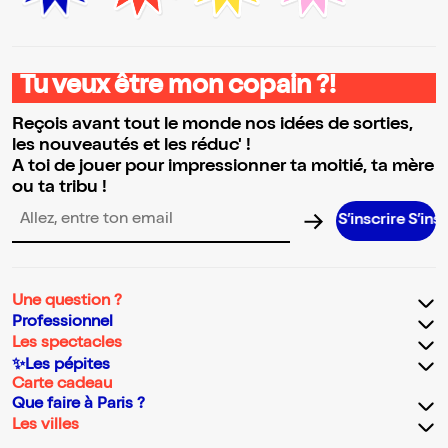
Tu veux être mon copain ?!
Reçois avant tout le monde nos idées de sorties,
les nouveautés et les réduc' !
A toi de jouer pour impressionner ta moitié, ta mère
ou ta tribu !
S’inscrire S’inscrire S’i
Adresse email pour la newsletter
Une question ?
Professionnel
Les spectacles
✨Les pépites
Carte cadeau
Que faire à Paris ?
Les villes