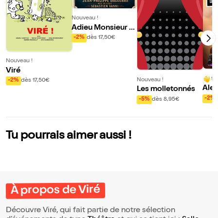
Nouveau !
Adieu Monsieur H
affmann
-2%
dès 17,50€
Nouveau !
Viré
9/
Nouveau !
-2%
dès 17,50€
Alex
Les molletonnés
ans 
-2%
-5%
dès 8,95€
Tu pourrais aimer aussi !
À propos de Viré
Découvre Viré, qui fait partie de notre sélection