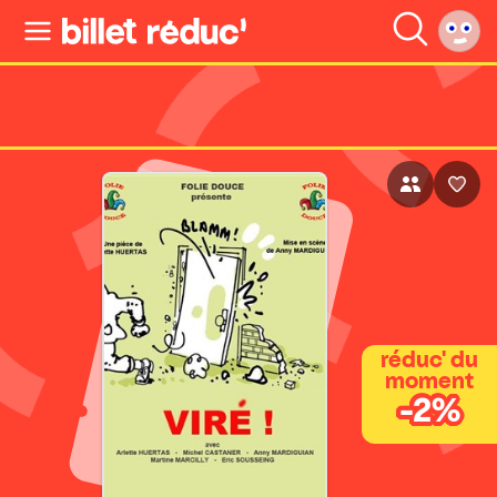
réduc' du
moment
-2%