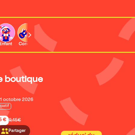
Enfant
Concert
Activité
te boutique
31 octobre 2026
ipatif
5 €
9,45€
Partager