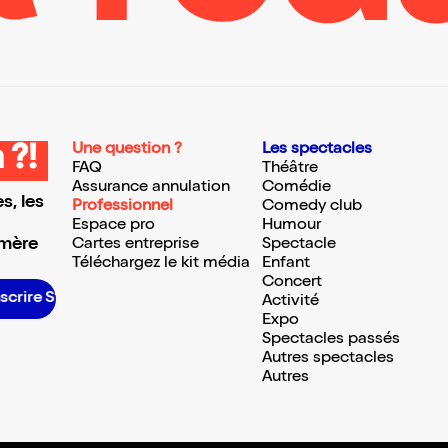
Une question ?
Les spectacles
 ?!
FAQ
Théâtre
Assurance annulation
Comédie
s, les
Professionnel
Comedy club
Espace pro
Humour
 mère
Cartes entreprise
Spectacle
Téléchargez le kit média
Enfant
Concert
scrire S’inscrire S’inscrire S’inscrire S’inscrire S’inscrire S’inscrire S’inscrire S’inscrire S’inscrire S’inscrire S’inscrire
Activité
Expo
Spectacles passés
Autres spectacles
Autres