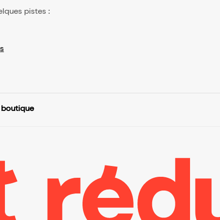
elques pistes :
s
e boutique