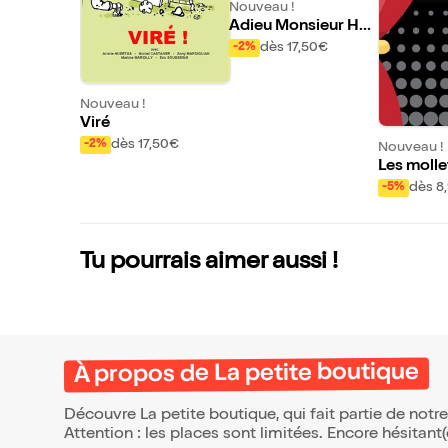
Nouveau !
Adieu Monsieur Ha
ffmann
dès 17,50€
-2%
Nouveau !
Viré
dès 17,50€
-2%
Nouveau !
Les moll
dès 8
-5%
Tu pourrais aimer aussi !
À propos de La petite boutique
Découvre La petite boutique, qui fait partie de not
Attention : les places sont limitées. Encore hésitant