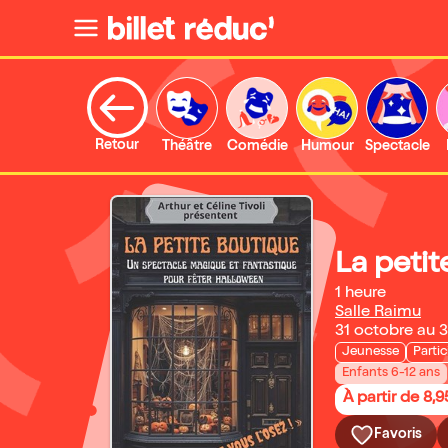
Retour
Théâtre
Comédie
Humour
Spectacle
La peti
1 heure
Salle Raimu
31 octobre au 
Jeunesse
Partic
Enfants 6-12 ans
À partir de 8,9
Favoris