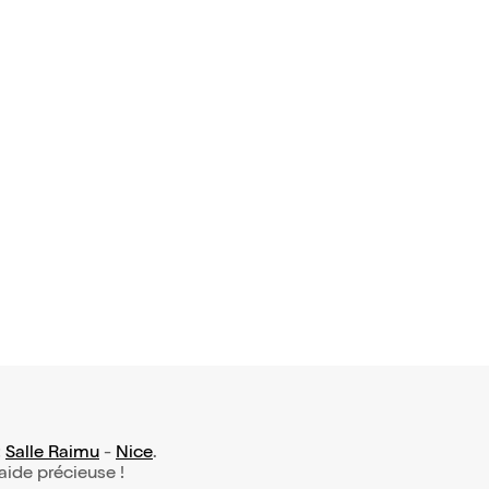
 boutique
,95€
:
Salle Raimu
-
Nice
.
 aide précieuse !