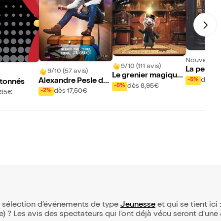
Nouveau !
9/10 (111 avis)
La petite
9/10 (57 avis)
Le grenier magique
dès 8
-5%
Alexandre Pesle da
etonnés
de Lili
dès 8,95€
-5%
ns Le PesTâcle
dès 17,50€
-2%
,95€
re sélection d’événements de type
Jeunesse
et qui se tient ici 
(e) ? Les avis des spectateurs qui l'ont déjà vécu seront d'une