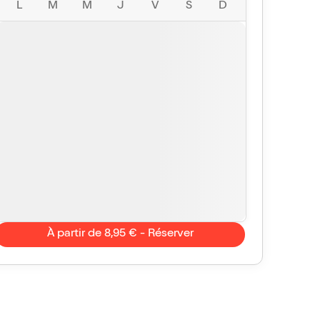
L
M
M
J
V
S
D
À partir de 8,95 € - Réserver