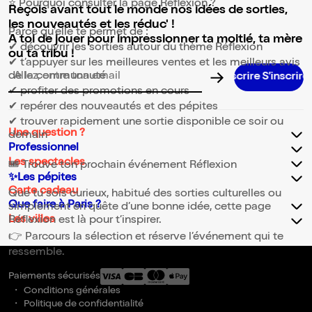
⭐ Pourquoi consulter la page Réflexion ?
Reçois avant tout le monde nos idées de sorties,
les nouveautés et les réduc' !
Parce qu’elle te permet de :
A toi de jouer pour impressionner ta moitié, ta mère
✔ découvrir les sorties autour du thème Réflexion
ou ta tribu !
✔ t’appuyer sur les meilleures ventes et les meilleurs avis
de la communauté
Adresse email pour la newsletter
✔ profiter des promotions en cours
✔ repérer des nouveautés et des pépites
✔ trouver rapidement une sortie disponible ce soir ou
Une question ?
demain
Professionnel
Les spectacles
🎟️ Trouve ton prochain événement Réflexion
✨Les pépites
Carte cadeau
Que tu sois curieux, habitué des sorties culturelles ou
Que faire à Paris ?
simplement en quête d’une bonne idée, cette page
Les villes
Réflexion est là pour t’inspirer.
👉 Parcours la sélection et réserve l’événement qui te
ressemble.
Paiements sécurisés
Conditions générales
Politique de confidentialité