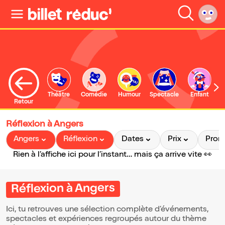
Théâtre
Comédie
Humour
Spectacle
Enfant
Retour
Réflexion à Angers
Angers
Réflexion
Dates
Prix
Pro
Rien à l’affiche ici pour l’instant… mais ça arrive vite 👀
Réflexion à Angers
Ici, tu retrouves une sélection complète d’événements,
spectacles et expériences regroupés autour du thème