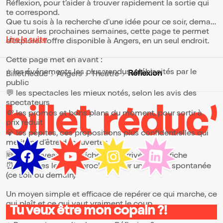
Réflexion, pour t’aider à trouver rapidement la sortie qui
te correspond.
Que tu sois à la recherche d’une idée pour ce soir, demain
ou pour les prochaines semaines, cette page te permet
Lire la suite
d’explorer l’offre disponible à Angers, en un seul endroit.
Cette page met en avant :
⭐ les événements les plus vendus, plébiscités par le
Réflexion
BilletReduc
Angers
Théâtre
public
💬 les spectacles les mieux notés, selon les avis des
spectateurs
💸 les promos et bons plans du moment, pour sortir à
prix réduit
💎 les pépites, ces propositions plus confidentielles qui
méritent d’être découvertes
🆕 les nouveautés, fraîchement arrivées à l’affiche
⏰ les dates les plus proches, pour une sortie spontanée
(ce soir ou demain)
Un moyen simple et efficace de repérer ce qui marche, ce
qui plaît et ce qui vaut vraiment le coup.
Tu veux être mon copain ?!