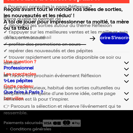
⭐ Pourquoi consulter la page Réflexion ?
Reçois avant tout le monde nos idées de sorties,
les nouveautés et les réduc' !
Parce qu’elle te permet de :
A toi de jouer pour impressionner ta moitié, ta mère
✔ découvrir les sorties autour du thème Réflexion
ou ta tribu !
✔ t’appuyer sur les meilleures ventes et les meilleurs avis
de la communauté
S’ins
Adresse email pour la newsletter
✔ profiter des promotions en cours
✔ repérer des nouveautés et des pépites
✔ trouver rapidement une sortie disponible ce soir ou
Une question ?
demain
Professionnel
Les spectacles
🎟️ Trouve ton prochain événement Réflexion
✨Les pépites
Carte cadeau
Que tu sois curieux, habitué des sorties culturelles ou
Que faire à Paris ?
simplement en quête d’une bonne idée, cette page
Les villes
Réflexion est là pour t’inspirer.
👉 Parcours la sélection et réserve l’événement qui te
ressemble.
Paiements sécurisés
Conditions générales