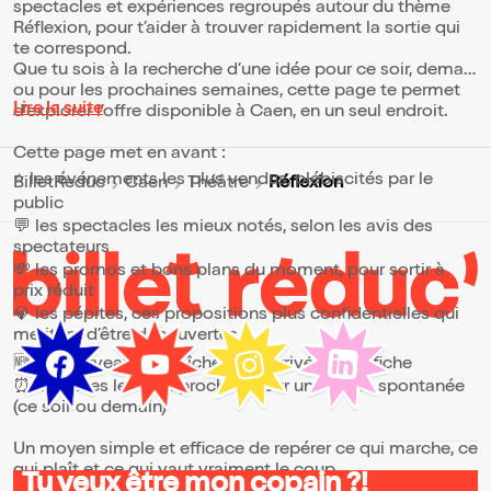
Arnaud Schmitt ("On s'attache") et Rémi
zéniths et des arenas. Dans ces lieux
spectacles et expériences regroupés autour du thème
Viallet ("Petits crimes entre amis").
mêmes qui, au même moment,
Réflexion, pour t’aider à trouver rapidement la sortie qui
résonneront des discours de campagne
te correspond.
des candidats, il nous invite à vivre un "anti-
Que tu sois à la recherche d’une idée pour ce soir, demain
meeting électoral" pour célébrer notre
ou pour les prochaines semaines, cette page te permet
désir de mobilisation citoyenne. Face à la
Lire la suite
dégradation du débat public et à la toxicité
d’explorer l’offre disponible à Caen, en un seul endroit.
des discours politiques, nous laisserons-
nous faire si facilement ? Écriture :
Cette page met en avant :
Ferdinand Barbet et Clément Viktorovitch
⭐ les événements les plus vendus, plébiscités par le
Mise en scène : Ferdinand Barbet Musiques
Réflexion
BilletReduc
Caen
Théâtre
: Hugo Sempé Production : Gilles
public
Mattana/Agoram production
💬 les spectacles les mieux notés, selon les avis des
spectateurs
💸 les promos et bons plans du moment, pour sortir à
prix réduit
💎 les pépites, ces propositions plus confidentielles qui
méritent d’être découvertes
🆕 les nouveautés, fraîchement arrivées à l’affiche
⏰ les dates les plus proches, pour une sortie spontanée
(ce soir ou demain)
Un moyen simple et efficace de repérer ce qui marche, ce
qui plaît et ce qui vaut vraiment le coup.
Tu veux être mon copain ?!