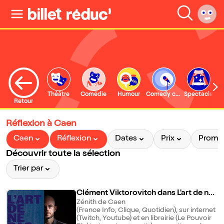
Théâtre
Comédie
Humour
Comedy club
Spectacle
Retour
Réflexion à Caen
Caen
Réflexion
Dates
Prix
Promo
Découvrir toute la sélection
Trier par
Clément Viktorovitch dans L'art de ne
pas dire 2027 | Caen
Zénith de Caen
(France Info, Clique, Quotidien), sur internet
(Twitch, Youtube) et en librairie (Le Pouvoir